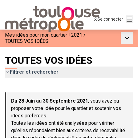
Menu
Se connecter
Mes idées pour mon quartier ! 2021
/
Menu p
TOUTES VOS IDÉES
TOUTES VOS IDÉES
Filtrer et rechercher
Passer la carte
Leaflet
|
©
OpenStreetMap
contributors
L'élément suivant est une carte qui présente les éléments de c
+
Du 28 Juin au 30 Septembre 2021
, vous avez pu
−
proposer votre idée pour le quartier et soutenir vos
idées préférées.
Toutes les idées ont été analysées pour vérifier
qu'elles répondaient bien aux critères de recevabilité
dans le cadre du
règlement
de cette démarche