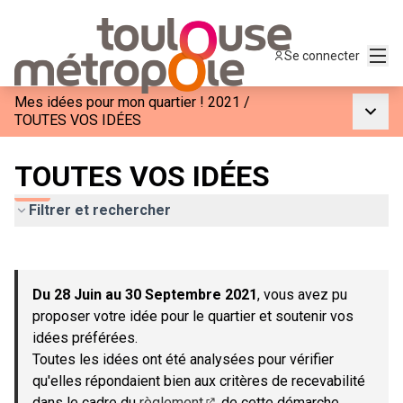
Menu
Se connecter
Mes idées pour mon quartier ! 2021
/
Menu p
TOUTES VOS IDÉES
TOUTES VOS IDÉES
Filtrer et rechercher
Passer la carte
Leaflet
|
©
OpenStreetMap
contributors
L'élément suivant est une carte qui présente les éléments de c
+
Du 28 Juin au 30 Septembre 2021
, vous avez pu
−
proposer votre idée pour le quartier et soutenir vos
idées préférées.
Toutes les idées ont été analysées pour vérifier
qu'elles répondaient bien aux critères de recevabilité
dans le cadre du
règlement
de cette démarche