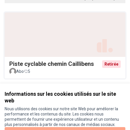
Piste cyclable chemin Caillibens
Retirée
Abo
5
Voir toutes les propositions
Informations sur les cookies utilisés sur le site
web
Nous utilisons des cookies sur notre site Web pour améliorer la
Conditions d'utilisation
performance et les contenus du site. Les cookies nous
Paramètres des cookies
permettent de fournir une expérience utilisateur et un contenu
Je participe ! sur X
Je participe ! sur Facebook
Je participe ! sur Instagram
plus personnalisés à partir de nos canaux de médias sociaux.
(Lien externe)
(Lien externe)
(Lien externe)