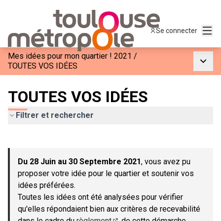
Menu
Se connecter
Mes idées pour mon quartier ! 2021
/
Menu p
TOUTES VOS IDÉES
TOUTES VOS IDÉES
Filtrer et rechercher
Passer la carte
Leaflet
|
©
OpenStreetMap
contributors
L'élément suivant est une carte qui présente les éléments de c
+
Du 28 Juin au 30 Septembre 2021
, vous avez pu
−
proposer votre idée pour le quartier et soutenir vos
idées préférées.
Toutes les idées ont été analysées pour vérifier
qu'elles répondaient bien aux critères de recevabilité
dans le cadre du
règlement
de cette démarche