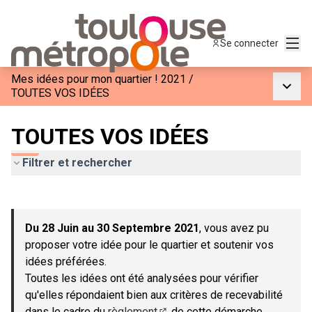
Menu
Se connecter
Mes idées pour mon quartier ! 2021
/
Menu p
TOUTES VOS IDÉES
TOUTES VOS IDÉES
Filtrer et rechercher
Passer la carte
Leaflet
|
©
OpenStreetMap
contributors
L'élément suivant est une carte qui présente les éléments de c
+
Du 28 Juin au 30 Septembre 2021
, vous avez pu
−
proposer votre idée pour le quartier et soutenir vos
idées préférées.
Toutes les idées ont été analysées pour vérifier
qu'elles répondaient bien aux critères de recevabilité
dans le cadre du
règlement
de cette démarche