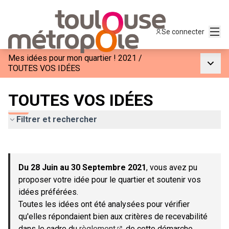
Menu
Se connecter
Mes idées pour mon quartier ! 2021
/
Menu p
TOUTES VOS IDÉES
TOUTES VOS IDÉES
Filtrer et rechercher
Passer la carte
Leaflet
|
©
OpenStreetMap
contributors
L'élément suivant est une carte qui présente les éléments de c
+
Du 28 Juin au 30 Septembre 2021
, vous avez pu
−
proposer votre idée pour le quartier et soutenir vos
idées préférées.
Toutes les idées ont été analysées pour vérifier
qu'elles répondaient bien aux critères de recevabilité
dans le cadre du
règlement
de cette démarche