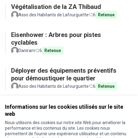
Végétalisation de la ZA Thibaud
Asso des Habitants de Lafourguette
6
Retenue
Eisenhower : Arbres pour pistes
cyclables
Daniram
6
Retenue
Déployer des équipements préventifs
pour démoustiquer le quartier
Asso des Habitants de Lafourguette
6
Retenue
Voir toutes les propositions retirées
Informations sur les cookies utilisés sur le site
web
Nous utilisons des cookies sur notre site Web pour améliorer la
Conditions d'utilisation
performance et les contenus du site. Les cookies nous
Paramètres des cookies
permettent de fournir une expérience utilisateur et un contenu
Je participe ! sur X
Je participe ! sur Facebook
Je participe ! sur Instagram