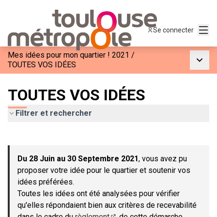
Menu
Se connecter
Mes idées pour mon quartier ! 2021
/
Menu p
TOUTES VOS IDÉES
TOUTES VOS IDÉES
Filtrer et rechercher
Passer la carte
Leaflet
|
©
OpenStreetMap
contributors
L'élément suivant est une carte qui présente les éléments de c
+
Du 28 Juin au 30 Septembre 2021
, vous avez pu
−
proposer votre idée pour le quartier et soutenir vos
idées préférées.
Toutes les idées ont été analysées pour vérifier
qu'elles répondaient bien aux critères de recevabilité
dans le cadre du
règlement
de cette démarche