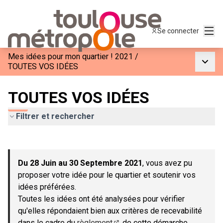
Menu
Se connecter
Mes idées pour mon quartier ! 2021
/
Menu p
TOUTES VOS IDÉES
TOUTES VOS IDÉES
Filtrer et rechercher
Passer la carte
Leaflet
|
©
OpenStreetMap
contributors
L'élément suivant est une carte qui présente les éléments de c
+
Du 28 Juin au 30 Septembre 2021
, vous avez pu
−
proposer votre idée pour le quartier et soutenir vos
idées préférées.
Toutes les idées ont été analysées pour vérifier
qu'elles répondaient bien aux critères de recevabilité
dans le cadre du
règlement
de cette démarche