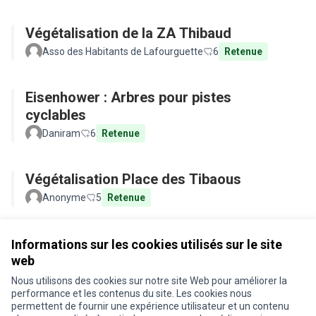
Végétalisation de la ZA Thibaud
Asso des Habitants de Lafourguette
6
Retenue
Eisenhower : Arbres pour pistes
cyclables
Daniram
6
Retenue
Végétalisation Place des Tibaous
Anonyme
5
Retenue
Voir toutes les propositions retirées
Informations sur les cookies utilisés sur le site
web
Nous utilisons des cookies sur notre site Web pour améliorer la
Conditions d'utilisation
performance et les contenus du site. Les cookies nous
Paramètres des cookies
permettent de fournir une expérience utilisateur et un contenu
Je participe ! sur X
Je participe ! sur Facebook
Je participe ! sur Instagram