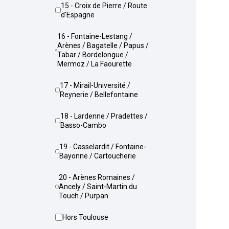
15 - Croix de Pierre / Route
d'Espagne
16 - Fontaine-Lestang /
Arènes / Bagatelle / Papus /
Tabar / Bordelongue /
Mermoz / La Faourette
17 - Mirail-Université /
Reynerie / Bellefontaine
18 - Lardenne / Pradettes /
Basso-Cambo
19 - Casselardit / Fontaine-
Bayonne / Cartoucherie
20 - Arènes Romaines /
Ancely / Saint-Martin du
Touch / Purpan
Hors Toulouse