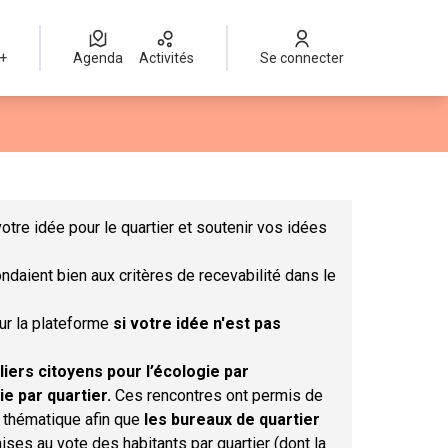
 +
Agenda
Activités
Se connecter
Leaflet
|
©
OpenStreetMap
contributors
mme des points de carte. L'élément peut être utilisé avec un lect
otre idée pour le quartier et soutenir vos idées
ndaient bien aux critères de recevabilité dans le
sur la plateforme
si votre idée n'est pas
liers citoyens pour l’écologie par
ie par quartier.
Ces rencontres ont permis de
r thématique afin que
les bureaux de quartier
ises au vote des habitants par quartier (dont la