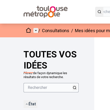
Accueil
Menu principal
/
Consultations
/
Mes idées pour mo
Passer
L'élément
+
−
TOUTES VOS
IDÉES
Filtrez de façon dynamique les
résultats de votre recherche.
État