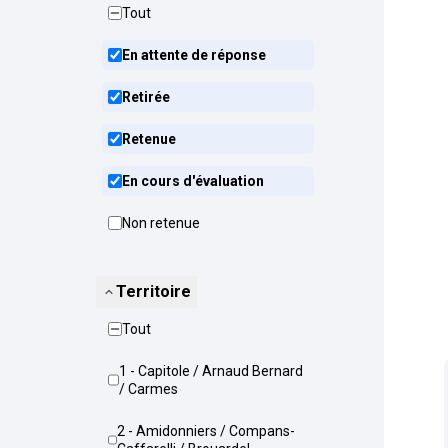
Tout
En attente de réponse
Retirée
Retenue
En cours d'évaluation
Non retenue
Territoire
Tout
1 - Capitole / Arnaud Bernard
/ Carmes
2 - Amidonniers / Compans-