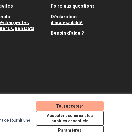
ivités
Foire aux questions
enda
Déclaration
lécharger les
d'accessibilité
hiers Open Data
Besoin d'aide ?
Je participe ! sur X
Je participe ! sur Faceboo
Je participe ! sur In
Tout accepter
(Lien externe)
(Lien externe)
(Lien externe)
Accepter seulement les
nt de fournir une
cookies essentiels
Licence Creative Comm
(Lien externe)
Paramètres