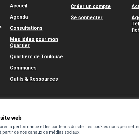
Accueil
Créer un compte
Act
Agenda
Se connecter
Ag
Té
.
Consultations
fic
Mes idées pour mon
Quartier
Quartiers de Toulouse
Communes
Outils & Ressources
 site web
iorer la performance et les contenus du site. Les cookies nous permette
 à partir de nos canaux de médias sociaux.