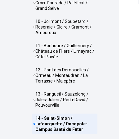
Croix-Daurade / Paléficat /
Grand Selve
10 - Jolimont / Soupetard /
Roseraie / Gloire / Gramont /
Amouroux
11 - Bonhoure / Guilheméry /
Château de l'Hers / Limayrac /
Côte Pavée
12 - Pont des Demoiselles /
Ormeau / Montaudran / La
Terrasse / Malepère
13 - Rangueil / Sauzelong /
Jules-Julien / Pech-David /
Pouvourville
14 - Saint-Simon /
Lafourguette / Oncopole-
Campus Santé du Futur