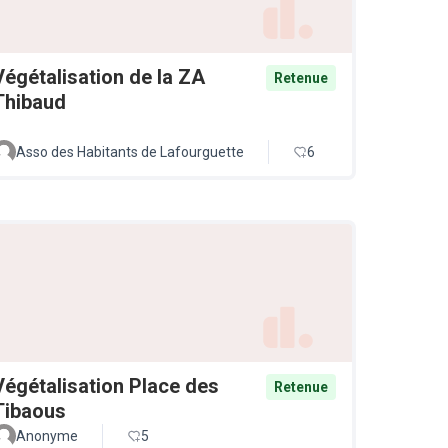
Végétalisation de la ZA
Retenue
Thibaud
Asso des Habitants de Lafourguette
6
Végétalisation Place des
Retenue
Tibaous
Anonyme
5