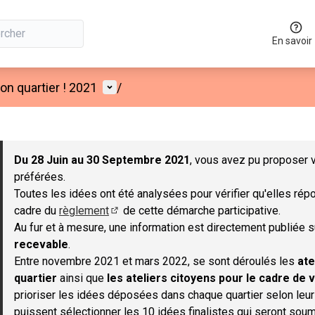
En savoir
Menu utilisateur
n quartier ! 2021
/
 la carte
 suivant est une carte qui présente les éléments de cette page co
Du 28 Juin au 30 Septembre 2021
, vous avez pu proposer v
préférées.
Toutes les idées ont été analysées pour vérifier qu'elles répo
cadre du
règlement
de cette démarche participative.
(S'ouvre dans un nouvel onglet)
Au fur et à mesure, une information est directement publiée 
recevable
.
Entre novembre 2021 et mars 2022, se sont déroulés les
ate
quartier
ainsi que
les ateliers citoyens pour le cadre de v
prioriser les idées déposées dans chaque quartier selon leu
puissent sélectionner les 10 idées finalistes qui seront soum