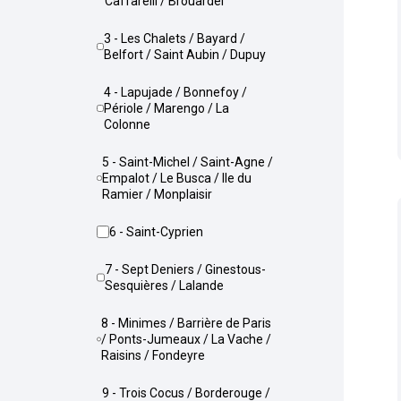
Caffarelli / Brouardel
3 - Les Chalets / Bayard /
Belfort / Saint Aubin / Dupuy
4 - Lapujade / Bonnefoy /
Périole / Marengo / La
Colonne
5 - Saint-Michel / Saint-Agne /
Empalot / Le Busca / Ile du
Ramier / Monplaisir
6 - Saint-Cyprien
7 - Sept Deniers / Ginestous-
Sesquières / Lalande
8 - Minimes / Barrière de Paris
/ Ponts-Jumeaux / La Vache /
Raisins / Fondeyre
9 - Trois Cocus / Borderouge /