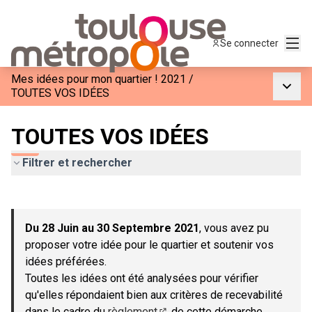
Menu
Se connecter
Mes idées pour mon quartier ! 2021
/
Menu p
TOUTES VOS IDÉES
TOUTES VOS IDÉES
Filtrer et rechercher
Passer la carte
Leaflet
|
©
OpenStreetMap
contributors
L'élément suivant est une carte qui présente les éléments de c
+
Du 28 Juin au 30 Septembre 2021
, vous avez pu
−
proposer votre idée pour le quartier et soutenir vos
idées préférées.
Toutes les idées ont été analysées pour vérifier
qu'elles répondaient bien aux critères de recevabilité
dans le cadre du
règlement
de cette démarche