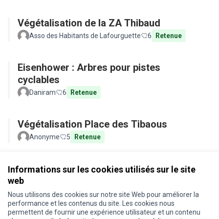
Végétalisation de la ZA Thibaud
Asso des Habitants de Lafourguette
6
Retenue
Eisenhower : Arbres pour pistes
cyclables
Daniram
6
Retenue
Végétalisation Place des Tibaous
Anonyme
5
Retenue
Voir toutes les propositions retirées
Informations sur les cookies utilisés sur le site
web
Nous utilisons des cookies sur notre site Web pour améliorer la
Conditions d'utilisation
performance et les contenus du site. Les cookies nous
Paramètres des cookies
permettent de fournir une expérience utilisateur et un contenu
Je participe ! sur X
Je participe ! sur Facebook
Je participe ! sur Instagram