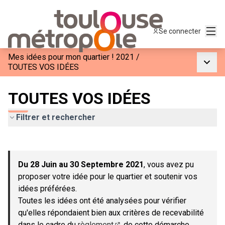
Menu
Se connecter
Mes idées pour mon quartier ! 2021
/
Menu p
TOUTES VOS IDÉES
TOUTES VOS IDÉES
Filtrer et rechercher
Passer la carte
Leaflet
|
©
OpenStreetMap
contributors
L'élément suivant est une carte qui présente les éléments de c
+
Du 28 Juin au 30 Septembre 2021
, vous avez pu
−
proposer votre idée pour le quartier et soutenir vos
idées préférées.
Toutes les idées ont été analysées pour vérifier
qu'elles répondaient bien aux critères de recevabilité
dans le cadre du
règlement
de cette démarche