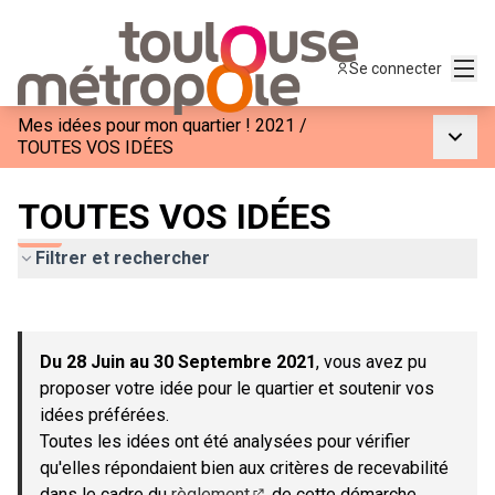
Menu
Se connecter
Mes idées pour mon quartier ! 2021
/
Menu p
TOUTES VOS IDÉES
TOUTES VOS IDÉES
Filtrer et rechercher
Passer la carte
Leaflet
|
©
OpenStreetMap
contributors
L'élément suivant est une carte qui présente les éléments de c
+
Du 28 Juin au 30 Septembre 2021
, vous avez pu
−
proposer votre idée pour le quartier et soutenir vos
idées préférées.
Toutes les idées ont été analysées pour vérifier
qu'elles répondaient bien aux critères de recevabilité
dans le cadre du
règlement
de cette démarche