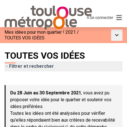
Menu
Se connecter
Mes idées pour mon quartier ! 2021
/
Menu p
TOUTES VOS IDÉES
TOUTES VOS IDÉES
Filtrer et rechercher
Passer la carte
Leaflet
|
©
OpenStreetMap
contributors
L'élément suivant est une carte qui présente les éléments de c
+
Du 28 Juin au 30 Septembre 2021
, vous avez pu
−
proposer votre idée pour le quartier et soutenir vos
idées préférées.
Toutes les idées ont été analysées pour vérifier
qu'elles répondaient bien aux critères de recevabilité
dans le cadre du
règlement
de cette démarche