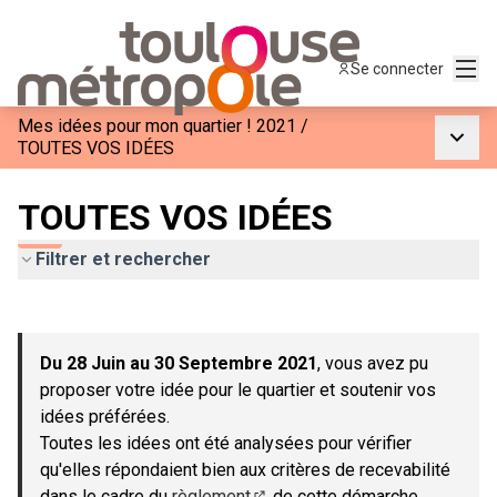
Menu
Se connecter
Mes idées pour mon quartier ! 2021
/
Menu p
TOUTES VOS IDÉES
TOUTES VOS IDÉES
Filtrer et rechercher
Passer la carte
Leaflet
|
©
OpenStreetMap
contributors
L'élément suivant est une carte qui présente les éléments de c
+
Du 28 Juin au 30 Septembre 2021
, vous avez pu
−
proposer votre idée pour le quartier et soutenir vos
idées préférées.
Toutes les idées ont été analysées pour vérifier
qu'elles répondaient bien aux critères de recevabilité
dans le cadre du
règlement
de cette démarche