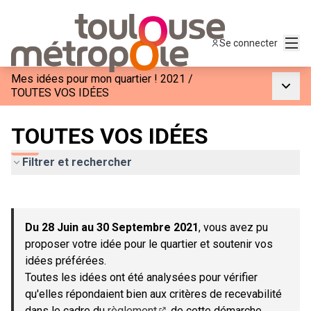
Menu
Se connecter
Mes idées pour mon quartier ! 2021
/
Menu p
TOUTES VOS IDÉES
TOUTES VOS IDÉES
Filtrer et rechercher
Passer la carte
Leaflet
|
©
OpenStreetMap
contributors
L'élément suivant est une carte qui présente les éléments de c
+
Du 28 Juin au 30 Septembre 2021
, vous avez pu
−
proposer votre idée pour le quartier et soutenir vos
idées préférées.
Toutes les idées ont été analysées pour vérifier
qu'elles répondaient bien aux critères de recevabilité
dans le cadre du
règlement
de cette démarche