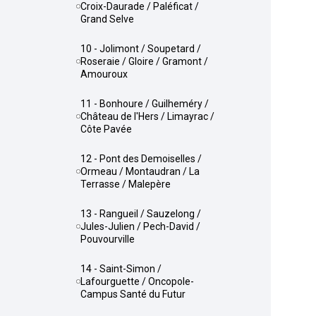
Croix-Daurade / Paléficat /
Grand Selve
10 - Jolimont / Soupetard /
Roseraie / Gloire / Gramont /
Amouroux
11 - Bonhoure / Guilheméry /
Château de l'Hers / Limayrac /
Côte Pavée
12 - Pont des Demoiselles /
Ormeau / Montaudran / La
Terrasse / Malepère
13 - Rangueil / Sauzelong /
Jules-Julien / Pech-David /
Pouvourville
14 - Saint-Simon /
Lafourguette / Oncopole-
Campus Santé du Futur