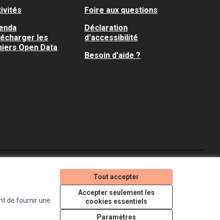
ivités
Foire aux questions
enda
Déclaration
lécharger les
d'accessibilité
hiers Open Data
Besoin d'aide ?
Je participe ! sur X
Je participe ! sur Faceboo
Je participe ! sur In
Tout accepter
(Lien externe)
(Lien externe)
(Lien externe)
Accepter seulement les
nt de fournir une
cookies essentiels
Licence Creative Comm
(Lien externe)
Paramètres