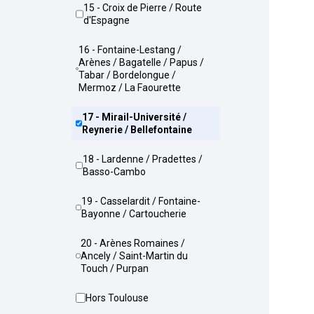
15 - Croix de Pierre / Route
d'Espagne
16 - Fontaine-Lestang /
Arènes / Bagatelle / Papus /
Tabar / Bordelongue /
Mermoz / La Faourette
17 - Mirail-Université /
Reynerie / Bellefontaine
18 - Lardenne / Pradettes /
Basso-Cambo
19 - Casselardit / Fontaine-
Bayonne / Cartoucherie
20 - Arènes Romaines /
Ancely / Saint-Martin du
Touch / Purpan
Hors Toulouse