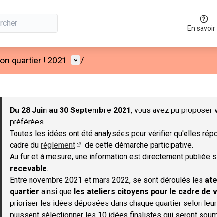
En savoir
Menu utilisateur
n quartier ! 2021
/
 la carte
 suivant est une carte qui présente les éléments de cette page co
Du 28 Juin au 30 Septembre 2021
, vous avez pu proposer v
préférées.
Toutes les idées ont été analysées pour vérifier qu'elles répo
cadre du
règlement
de cette démarche participative.
(S'ouvre dans un nouvel onglet)
Au fur et à mesure, une information est directement publiée 
recevable
.
Entre novembre 2021 et mars 2022, se sont déroulés les
ate
quartier
ainsi que
les ateliers citoyens pour le cadre de v
prioriser les idées déposées dans chaque quartier selon leu
puissent sélectionner les 10 idées finalistes qui seront soum