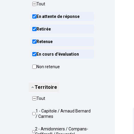
Tout
En attente de réponse
Retirée
Retenue
En cours d'évaluation
Non retenue
Territoire
Tout
1 - Capitole / Arnaud Bernard
/ Carmes
2 - Amidonniers / Compans-