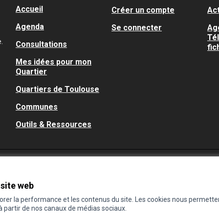
Accueil
Créer un compte
Act
Agenda
Se connecter
Ag
Té
.
Consultations
fic
Mes idées pour mon
Quartier
Quartiers de Toulouse
Communes
Outils & Ressources
 site web
iorer la performance et les contenus du site. Les cookies nous permette
 à partir de nos canaux de médias sociaux.