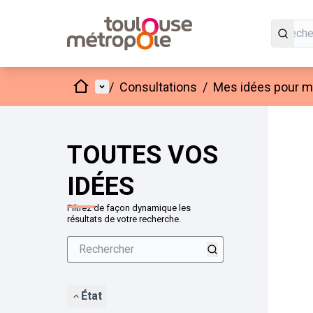
Accueil
Menu principal
/
Consultations
/
Mes idées pour mo
Passer
L'élément
+
−
TOUTES VOS
IDÉES
Filtrez de façon dynamique les
résultats de votre recherche.
État