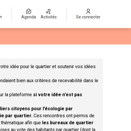
 +
Agenda
Activités
Se connecter
Leaflet
|
©
OpenStreetMap
contributors
mme des points de carte. L'élément peut être utilisé avec un lect
otre idée pour le quartier et soutenir vos idées
ndaient bien aux critères de recevabilité dans le
sur la plateforme
si votre idée n'est pas
liers citoyens pour l’écologie par
ie par quartier.
Ces rencontres ont permis de
r thématique afin que
les bureaux de quartier
ises au vote des habitants par quartier (dont la