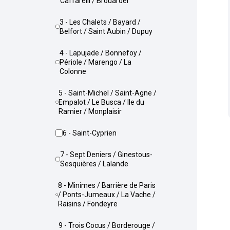
Caffarelli / Brouardel
3 - Les Chalets / Bayard /
Belfort / Saint Aubin / Dupuy
4 - Lapujade / Bonnefoy /
Périole / Marengo / La
Colonne
5 - Saint-Michel / Saint-Agne /
Empalot / Le Busca / Ile du
Ramier / Monplaisir
6 - Saint-Cyprien
7 - Sept Deniers / Ginestous-
Sesquières / Lalande
8 - Minimes / Barrière de Paris
/ Ponts-Jumeaux / La Vache /
Raisins / Fondeyre
9 - Trois Cocus / Borderouge /