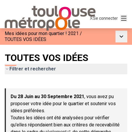
Menu
Se connecter
Mes idées pour mon quartier ! 2021
/
Menu p
TOUTES VOS IDÉES
TOUTES VOS IDÉES
Filtrer et rechercher
Passer la carte
Leaflet
|
©
OpenStreetMap
contributors
L'élément suivant est une carte qui présente les éléments de c
+
Du 28 Juin au 30 Septembre 2021
, vous avez pu
−
proposer votre idée pour le quartier et soutenir vos
idées préférées.
Toutes les idées ont été analysées pour vérifier
qu'elles répondaient bien aux critères de recevabilité
dans le cadre du
règlement
de cette démarche