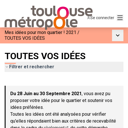
Menu
Se connecter
Mes idées pour mon quartier ! 2021
/
Menu p
TOUTES VOS IDÉES
TOUTES VOS IDÉES
Filtrer et rechercher
Passer la carte
Leaflet
|
©
OpenStreetMap
contributors
L'élément suivant est une carte qui présente les éléments de c
+
Du 28 Juin au 30 Septembre 2021
, vous avez pu
−
proposer votre idée pour le quartier et soutenir vos
idées préférées.
Toutes les idées ont été analysées pour vérifier
qu'elles répondaient bien aux critères de recevabilité
dans le cadre du
règlement
de cette démarche