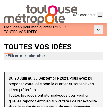
Menu
Se connecter
Mes idées pour mon quartier ! 2021
/
Menu p
TOUTES VOS IDÉES
TOUTES VOS IDÉES
Filtrer et rechercher
Passer la carte
Leaflet
|
©
OpenStreetMap
contributors
L'élément suivant est une carte qui présente les éléments de c
+
Du 28 Juin au 30 Septembre 2021
, vous avez pu
−
proposer votre idée pour le quartier et soutenir vos
idées préférées.
Toutes les idées ont été analysées pour vérifier
qu'elles répondaient bien aux critères de recevabilité
dans le cadre du
règlement
de cette démarche