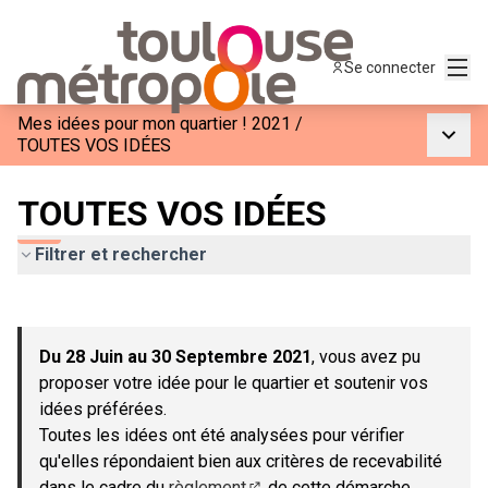
Menu
Se connecter
Mes idées pour mon quartier ! 2021
/
Menu p
TOUTES VOS IDÉES
TOUTES VOS IDÉES
Filtrer et rechercher
Passer la carte
Leaflet
|
©
OpenStreetMap
contributors
L'élément suivant est une carte qui présente les éléments de c
+
Du 28 Juin au 30 Septembre 2021
, vous avez pu
−
proposer votre idée pour le quartier et soutenir vos
idées préférées.
Toutes les idées ont été analysées pour vérifier
qu'elles répondaient bien aux critères de recevabilité
dans le cadre du
règlement
de cette démarche