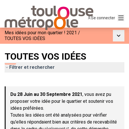
Menu
Se connecter
Mes idées pour mon quartier ! 2021
/
Menu p
TOUTES VOS IDÉES
TOUTES VOS IDÉES
Filtrer et rechercher
Passer la carte
Leaflet
|
©
OpenStreetMap
contributors
L'élément suivant est une carte qui présente les éléments de c
+
Du 28 Juin au 30 Septembre 2021
, vous avez pu
−
proposer votre idée pour le quartier et soutenir vos
idées préférées.
Toutes les idées ont été analysées pour vérifier
qu'elles répondaient bien aux critères de recevabilité
dans le cadre du
règlement
de cette démarche