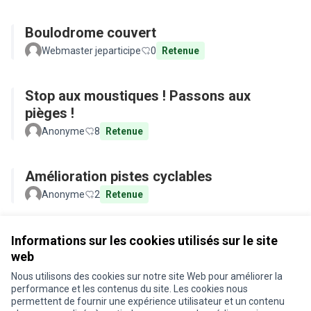
Boulodrome couvert
Webmaster jeparticipe
0
Retenue
Stop aux moustiques ! Passons aux
pièges !
Anonyme
8
Retenue
Amélioration pistes cyclables
Anonyme
2
Retenue
Voir toutes les propositions retirées
Informations sur les cookies utilisés sur le site
web
Nous utilisons des cookies sur notre site Web pour améliorer la
Conditions d'utilisation
performance et les contenus du site. Les cookies nous
Paramètres des cookies
permettent de fournir une expérience utilisateur et un contenu
Je participe ! sur X
Je participe ! sur Facebook
Je participe ! sur Instagram