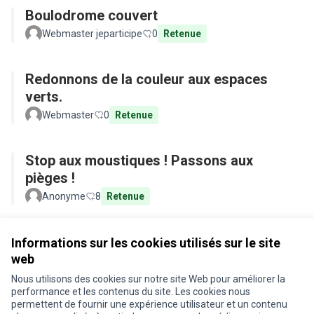
Boulodrome couvert
Webmaster jeparticipe
0
Retenue
Redonnons de la couleur aux espaces
verts.
Webmaster
0
Retenue
Stop aux moustiques ! Passons aux
pièges !
Anonyme
8
Retenue
Voir toutes les propositions retirées
Informations sur les cookies utilisés sur le site
web
Nous utilisons des cookies sur notre site Web pour améliorer la
Conditions d'utilisation
performance et les contenus du site. Les cookies nous
Paramètres des cookies
permettent de fournir une expérience utilisateur et un contenu
Je participe ! sur X
Je participe ! sur Facebook
Je participe ! sur Instagram