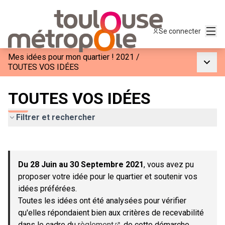
Menu
Se connecter
Mes idées pour mon quartier ! 2021
/
Menu p
TOUTES VOS IDÉES
TOUTES VOS IDÉES
Filtrer et rechercher
Passer la carte
Leaflet
|
©
OpenStreetMap
contributors
L'élément suivant est une carte qui présente les éléments de c
+
Du 28 Juin au 30 Septembre 2021
, vous avez pu
−
proposer votre idée pour le quartier et soutenir vos
idées préférées.
Toutes les idées ont été analysées pour vérifier
qu'elles répondaient bien aux critères de recevabilité
dans le cadre du
règlement
de cette démarche