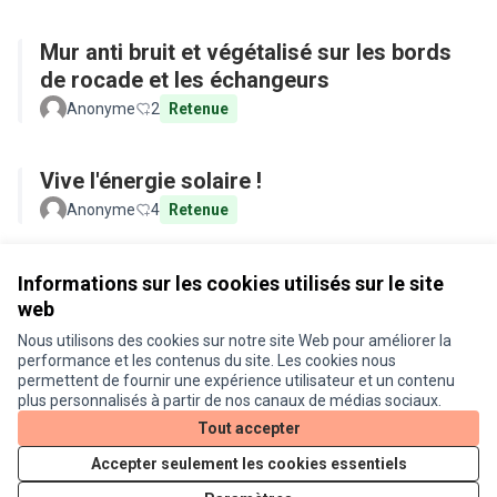
Mur anti bruit et végétalisé sur les bords
de rocade et les échangeurs
Anonyme
2
Retenue
Vive l'énergie solaire !
Anonyme
4
Retenue
Voir toutes les propositions retirées
Informations sur les cookies utilisés sur le site
web
Nous utilisons des cookies sur notre site Web pour améliorer la
Conditions d'utilisation
performance et les contenus du site. Les cookies nous
Paramètres des cookies
permettent de fournir une expérience utilisateur et un contenu
Je participe ! sur X
Je participe ! sur Facebook
Je participe ! sur Instagram
plus personnalisés à partir de nos canaux de médias sociaux.
(Lien externe)
(Lien externe)
(Lien externe)
Tout accepter
Accepter seulement les cookies essentiels
Licence Cre
(Lien extern