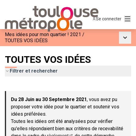
Menu
Se connecter
Mes idées pour mon quartier ! 2021
/
Menu p
TOUTES VOS IDÉES
TOUTES VOS IDÉES
Filtrer et rechercher
Passer la carte
Leaflet
|
©
OpenStreetMap
contributors
L'élément suivant est une carte qui présente les éléments de c
+
Du 28 Juin au 30 Septembre 2021
, vous avez pu
−
proposer votre idée pour le quartier et soutenir vos
idées préférées.
Toutes les idées ont été analysées pour vérifier
qu'elles répondaient bien aux critères de recevabilité
dans le cadre du
règlement
de cette démarche