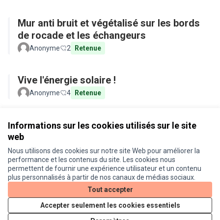
Mur anti bruit et végétalisé sur les bords
de rocade et les échangeurs
Anonyme
2
Retenue
Vive l'énergie solaire !
Anonyme
4
Retenue
Voir toutes les propositions retirées
Informations sur les cookies utilisés sur le site
web
Nous utilisons des cookies sur notre site Web pour améliorer la
Conditions d'utilisation
performance et les contenus du site. Les cookies nous
Paramètres des cookies
permettent de fournir une expérience utilisateur et un contenu
Je participe ! sur X
Je participe ! sur Facebook
Je participe ! sur Instagram
plus personnalisés à partir de nos canaux de médias sociaux.
(Lien externe)
(Lien externe)
(Lien externe)
Tout accepter
Accepter seulement les cookies essentiels
Licence Cre
(Lien extern