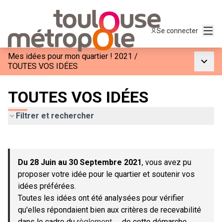
Menu
Se connecter
Mes idées pour mon quartier ! 2021
/
Menu p
TOUTES VOS IDÉES
TOUTES VOS IDÉES
Filtrer et rechercher
Passer la carte
Leaflet
|
©
OpenStreetMap
contributors
L'élément suivant est une carte qui présente les éléments de c
+
Du 28 Juin au 30 Septembre 2021
, vous avez pu
−
proposer votre idée pour le quartier et soutenir vos
idées préférées.
Toutes les idées ont été analysées pour vérifier
qu'elles répondaient bien aux critères de recevabilité
dans le cadre du
règlement
de cette démarche