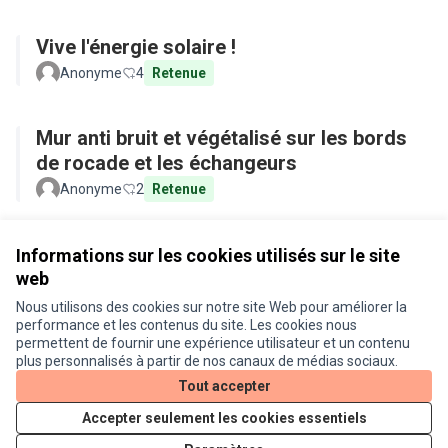
Vive l'énergie solaire !
Anonyme
4
Retenue
Mur anti bruit et végétalisé sur les bords
de rocade et les échangeurs
Anonyme
2
Retenue
Voir toutes les propositions retirées
Informations sur les cookies utilisés sur le site
web
Nous utilisons des cookies sur notre site Web pour améliorer la
Conditions d'utilisation
performance et les contenus du site. Les cookies nous
Paramètres des cookies
permettent de fournir une expérience utilisateur et un contenu
Je participe ! sur X
Je participe ! sur Facebook
Je participe ! sur Instagram
plus personnalisés à partir de nos canaux de médias sociaux.
(Lien externe)
(Lien externe)
(Lien externe)
Tout accepter
Accepter seulement les cookies essentiels
Licence Cre
(Lien extern