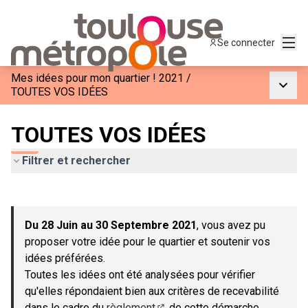
Menu
Se connecter
Mes idées pour mon quartier ! 2021
/
Menu p
TOUTES VOS IDÉES
TOUTES VOS IDÉES
Filtrer et rechercher
Passer la carte
Leaflet
|
©
OpenStreetMap
contributors
L'élément suivant est une carte qui présente les éléments de c
+
Du 28 Juin au 30 Septembre 2021
, vous avez pu
−
proposer votre idée pour le quartier et soutenir vos
idées préférées.
Toutes les idées ont été analysées pour vérifier
qu'elles répondaient bien aux critères de recevabilité
dans le cadre du
règlement
de cette démarche