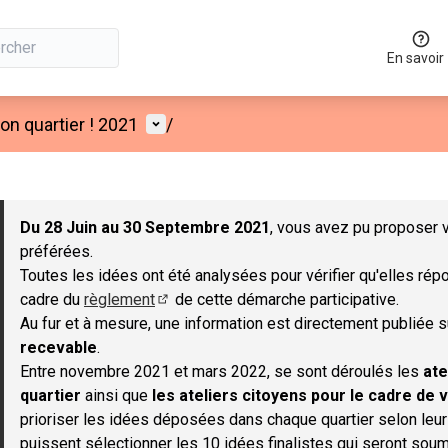
En savoir
Menu utilisateur
n quartier ! 2021
/
 la carte
 suivant est une carte qui présente les éléments de cette page co
Du 28 Juin au 30 Septembre 2021
, vous avez pu proposer v
préférées.
Toutes les idées ont été analysées pour vérifier qu'elles répo
cadre du
règlement
de cette démarche participative.
(S'ouvre dans un nouvel onglet)
Au fur et à mesure, une information est directement publiée 
recevable
.
Entre novembre 2021 et mars 2022, se sont déroulés les
ate
quartier
ainsi que
les ateliers citoyens pour le cadre de v
prioriser les idées déposées dans chaque quartier selon leu
puissent sélectionner les 10 idées finalistes qui seront soum