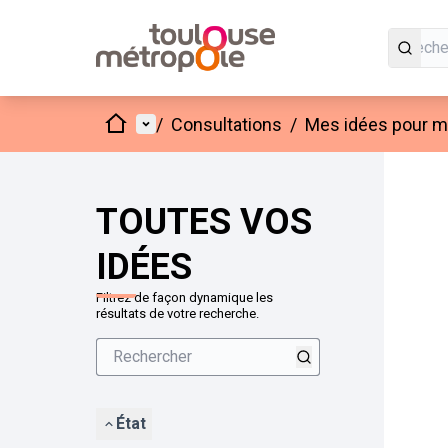
Accueil
Menu principal
/
Consultations
/
Mes idées pour mo
Passer
L'élément
+
−
TOUTES VOS
IDÉES
Filtrez de façon dynamique les
résultats de votre recherche.
État