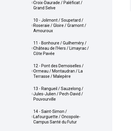
Croix-Daurade / Paléficat /
Grand Selve
10 - Jolimont / Soupetard /
Roseraie / Gloire / Gramont /
Amouroux
11 - Bonhoure / Guilheméry /
Château de l'Hers / Limayrac /
Côte Pavée
12 - Pont des Demoiselles /
Ormeau / Montaudran / La
Terrasse / Malepère
13 - Rangueil / Sauzelong /
Jules-Julien / Pech-David /
Pouvourville
14 - Saint-Simon /
Lafourguette / Oncopole-
Campus Santé du Futur