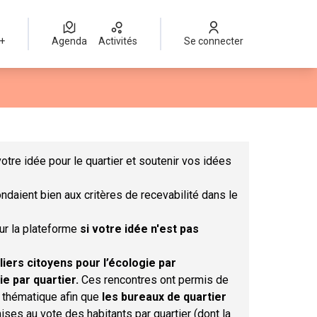
 +
Agenda
Activités
Se connecter
Leaflet
|
©
OpenStreetMap
contributors
mme des points de carte. L'élément peut être utilisé avec un lect
otre idée pour le quartier et soutenir vos idées
ndaient bien aux critères de recevabilité dans le
sur la plateforme
si votre idée n'est pas
liers citoyens pour l’écologie par
ie par quartier.
Ces rencontres ont permis de
r thématique afin que
les bureaux de quartier
ises au vote des habitants par quartier (dont la