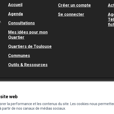
Accueil
Créer un compte
Act
Agenda
Se connecter
Ag
Té
.
Consultations
fic
Mes idées pour mon
Quartier
Quartiers de Toulouse
Communes
Outils & Ressources
 site web
iorer la performance et les contenus du site. Les cookies nous permette
 à partir de nos canaux de médias sociaux.