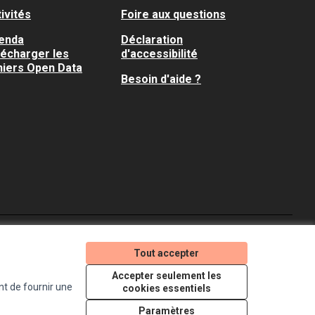
ivités
Foire aux questions
enda
Déclaration
lécharger les
d'accessibilité
hiers Open Data
Besoin d'aide ?
Je participe ! sur X
Je participe ! sur Faceboo
Je participe ! sur In
Tout accepter
(Lien externe)
(Lien externe)
(Lien externe)
Accepter seulement les
nt de fournir une
cookies essentiels
Licence Creative Comm
(Lien externe)
Paramètres