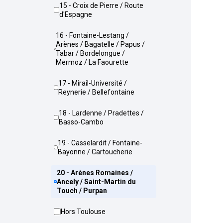
15 - Croix de Pierre / Route
d'Espagne
16 - Fontaine-Lestang /
Arènes / Bagatelle / Papus /
Tabar / Bordelongue /
Mermoz / La Faourette
17 - Mirail-Université /
Reynerie / Bellefontaine
18 - Lardenne / Pradettes /
Basso-Cambo
19 - Casselardit / Fontaine-
Bayonne / Cartoucherie
20 - Arènes Romaines /
Ancely / Saint-Martin du
Touch / Purpan
Hors Toulouse