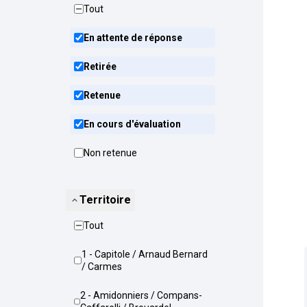
Tout
En attente de réponse
Retirée
Retenue
En cours d'évaluation
Non retenue
Territoire
Tout
1 - Capitole / Arnaud Bernard
/ Carmes
2 - Amidonniers / Compans-