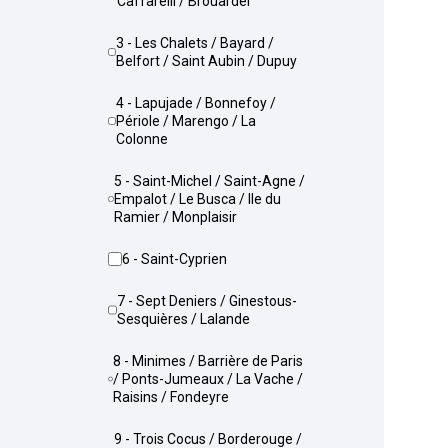
Caffarelli / Brouardel
3 - Les Chalets / Bayard /
Belfort / Saint Aubin / Dupuy
4 - Lapujade / Bonnefoy /
Périole / Marengo / La
Colonne
5 - Saint-Michel / Saint-Agne /
Empalot / Le Busca / Ile du
Ramier / Monplaisir
6 - Saint-Cyprien
7 - Sept Deniers / Ginestous-
Sesquières / Lalande
8 - Minimes / Barrière de Paris
/ Ponts-Jumeaux / La Vache /
Raisins / Fondeyre
9 - Trois Cocus / Borderouge /