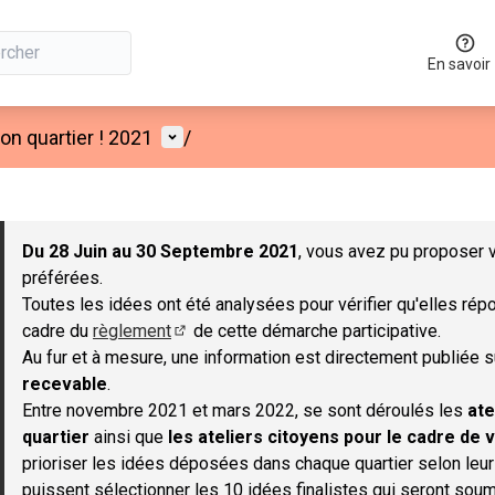
En savoir
Menu utilisateur
n quartier ! 2021
/
 la carte
 suivant est une carte qui présente les éléments de cette page co
Du 28 Juin au 30 Septembre 2021
, vous avez pu proposer v
préférées.
Toutes les idées ont été analysées pour vérifier qu'elles répo
cadre du
règlement
de cette démarche participative.
(S'ouvre dans un nouvel onglet)
Au fur et à mesure, une information est directement publiée 
recevable
.
Entre novembre 2021 et mars 2022, se sont déroulés les
ate
quartier
ainsi que
les ateliers citoyens pour le cadre de v
prioriser les idées déposées dans chaque quartier selon leu
puissent sélectionner les 10 idées finalistes qui seront soum