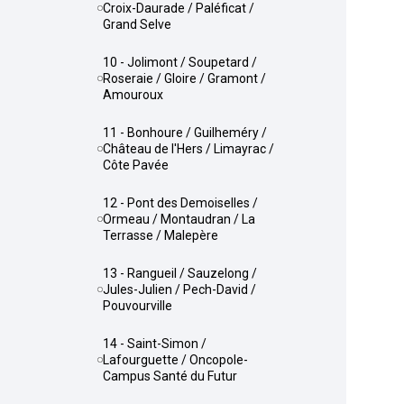
Croix-Daurade / Paléficat /
Grand Selve
10 - Jolimont / Soupetard /
Roseraie / Gloire / Gramont /
Amouroux
11 - Bonhoure / Guilheméry /
Château de l'Hers / Limayrac /
Côte Pavée
12 - Pont des Demoiselles /
Ormeau / Montaudran / La
Terrasse / Malepère
13 - Rangueil / Sauzelong /
Jules-Julien / Pech-David /
Pouvourville
14 - Saint-Simon /
Lafourguette / Oncopole-
Campus Santé du Futur