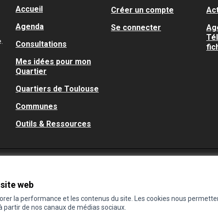
Accueil
Créer un compte
Act
Agenda
Se connecter
Ag
Té
.
Consultations
fic
Mes idées pour mon
Quartier
Quartiers de Toulouse
Communes
Outils & Ressources
 site web
iorer la performance et les contenus du site. Les cookies nous permette
 à partir de nos canaux de médias sociaux.