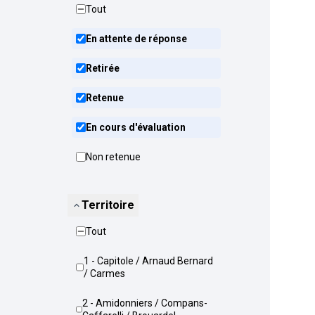
Tout
En attente de réponse
Retirée
Retenue
En cours d'évaluation
Non retenue
Territoire
Tout
1 - Capitole / Arnaud Bernard
/ Carmes
2 - Amidonniers / Compans-