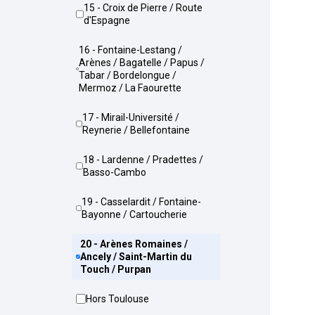
15 - Croix de Pierre / Route
d'Espagne
16 - Fontaine-Lestang /
Arènes / Bagatelle / Papus /
Tabar / Bordelongue /
Mermoz / La Faourette
17 - Mirail-Université /
Reynerie / Bellefontaine
18 - Lardenne / Pradettes /
Basso-Cambo
19 - Casselardit / Fontaine-
Bayonne / Cartoucherie
20 - Arènes Romaines /
Ancely / Saint-Martin du
Touch / Purpan
Hors Toulouse