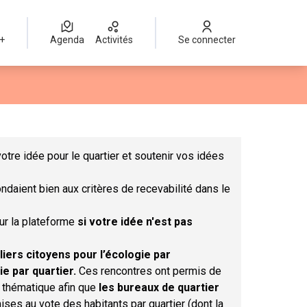
 +
Agenda
Activités
Se connecter
Leaflet
|
©
OpenStreetMap
contributors
mme des points de carte. L'élément peut être utilisé avec un lect
otre idée pour le quartier et soutenir vos idées
ndaient bien aux critères de recevabilité dans le
sur la plateforme
si votre idée n'est pas
liers citoyens pour l’écologie par
ie par quartier.
Ces rencontres ont permis de
r thématique afin que
les bureaux de quartier
ises au vote des habitants par quartier (dont la