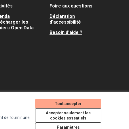
ivités
Foire aux questions
enda
Déclaration
lécharger les
d'accessibilité
hiers Open Data
Besoin d'aide ?
Je participe ! sur X
Je participe ! sur Faceboo
Je participe ! sur In
Tout accepter
(Lien externe)
(Lien externe)
(Lien externe)
Accepter seulement les
nt de fournir une
cookies essentiels
Licence Creative Comm
(Lien externe)
Paramètres