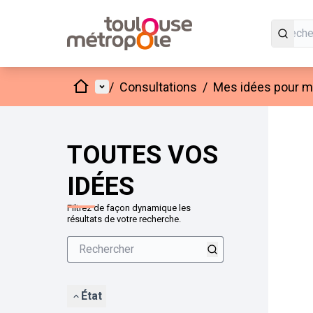
Accueil
Menu principal
/
Consultations
/
Mes idées pour mo
Passer
L'élément
+
−
TOUTES VOS
IDÉES
Filtrez de façon dynamique les
résultats de votre recherche.
État