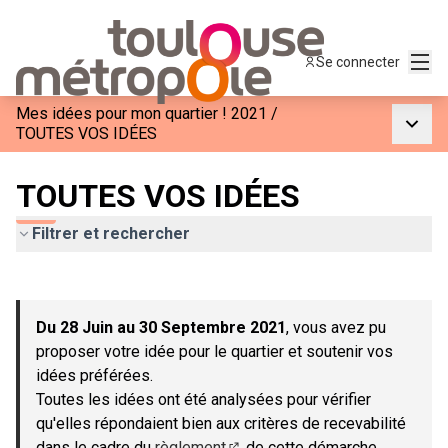
Menu
Se connecter
Mes idées pour mon quartier ! 2021
/
Menu p
TOUTES VOS IDÉES
TOUTES VOS IDÉES
Filtrer et rechercher
Passer la carte
Leaflet
|
©
OpenStreetMap
contributors
L'élément suivant est une carte qui présente les éléments de c
+
Du 28 Juin au 30 Septembre 2021
, vous avez pu
−
proposer votre idée pour le quartier et soutenir vos
idées préférées.
Toutes les idées ont été analysées pour vérifier
qu'elles répondaient bien aux critères de recevabilité
dans le cadre du
règlement
de cette démarche