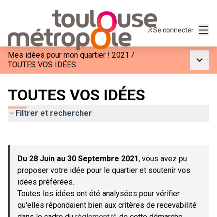
Menu
Se connecter
Mes idées pour mon quartier ! 2021
/
Menu p
TOUTES VOS IDÉES
TOUTES VOS IDÉES
Filtrer et rechercher
Passer la carte
Leaflet
|
©
OpenStreetMap
contributors
L'élément suivant est une carte qui présente les éléments de c
+
Du 28 Juin au 30 Septembre 2021
, vous avez pu
−
proposer votre idée pour le quartier et soutenir vos
idées préférées.
Toutes les idées ont été analysées pour vérifier
qu'elles répondaient bien aux critères de recevabilité
dans le cadre du
règlement
de cette démarche