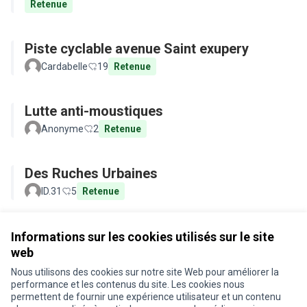
Retenue
Piste cyclable avenue Saint exupery
Cardabelle
19
Retenue
Lutte anti-moustiques
Anonyme
2
Retenue
Des Ruches Urbaines
ID.31
5
Retenue
Voir toutes les propositions retirées
Informations sur les cookies utilisés sur le site
web
Nous utilisons des cookies sur notre site Web pour améliorer la
Conditions d'utilisation
performance et les contenus du site. Les cookies nous
Paramètres des cookies
permettent de fournir une expérience utilisateur et un contenu
Je participe ! sur X
Je participe ! sur Facebook
Je participe ! sur Instagram