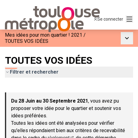
Menu
Se connecter
Mes idées pour mon quartier ! 2021
/
Menu p
TOUTES VOS IDÉES
TOUTES VOS IDÉES
Filtrer et rechercher
Passer la carte
Leaflet
|
©
OpenStreetMap
contributors
L'élément suivant est une carte qui présente les éléments de c
+
Du 28 Juin au 30 Septembre 2021
, vous avez pu
−
proposer votre idée pour le quartier et soutenir vos
idées préférées.
Toutes les idées ont été analysées pour vérifier
qu'elles répondaient bien aux critères de recevabilité
dans le cadre du
règlement
de cette démarche