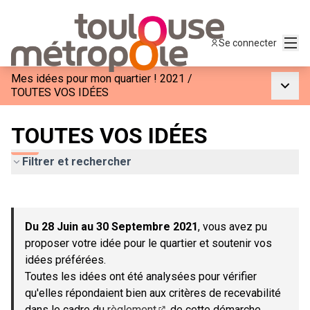
Menu
Se connecter
Mes idées pour mon quartier ! 2021
/
Menu p
TOUTES VOS IDÉES
TOUTES VOS IDÉES
Filtrer et rechercher
Passer la carte
Leaflet
|
©
OpenStreetMap
contributors
L'élément suivant est une carte qui présente les éléments de c
+
Du 28 Juin au 30 Septembre 2021
, vous avez pu
−
proposer votre idée pour le quartier et soutenir vos
idées préférées.
Toutes les idées ont été analysées pour vérifier
qu'elles répondaient bien aux critères de recevabilité
dans le cadre du
règlement
de cette démarche