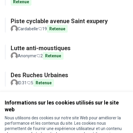
Retenue
Piste cyclable avenue Saint exupery
Cardabelle
19
Retenue
Lutte anti-moustiques
Anonyme
2
Retenue
Des Ruches Urbaines
ID.31
5
Retenue
Voir toutes les propositions retirées
Informations sur les cookies utilisés sur le site
web
Nous utilisons des cookies sur notre site Web pour améliorer la
Conditions d'utilisation
performance et les contenus du site. Les cookies nous
Paramètres des cookies
permettent de fournir une expérience utilisateur et un contenu
Je participe ! sur X
Je participe ! sur Facebook
Je participe ! sur Instagram