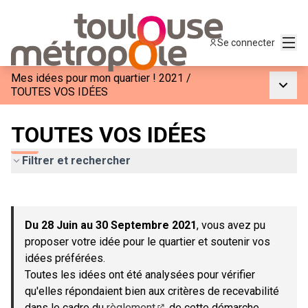
Menu
Se connecter
Mes idées pour mon quartier ! 2021
/
Menu p
TOUTES VOS IDÉES
TOUTES VOS IDÉES
Filtrer et rechercher
Passer la carte
Leaflet
|
©
OpenStreetMap
contributors
L'élément suivant est une carte qui présente les éléments de c
+
Du 28 Juin au 30 Septembre 2021
, vous avez pu
−
proposer votre idée pour le quartier et soutenir vos
idées préférées.
Toutes les idées ont été analysées pour vérifier
qu'elles répondaient bien aux critères de recevabilité
dans le cadre du
règlement
de cette démarche