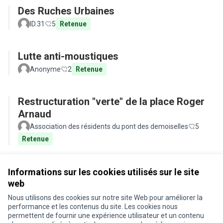
Des Ruches Urbaines
ID.31
5
Retenue
Lutte anti-moustiques
Anonyme
2
Retenue
Restructuration "verte" de la place Roger
Arnaud
Association des résidents du pont des demoiselles
5
Retenue
Voir toutes les propositions retirées
Informations sur les cookies utilisés sur le site
web
Nous utilisons des cookies sur notre site Web pour améliorer la
Conditions d'utilisation
performance et les contenus du site. Les cookies nous
Paramètres des cookies
permettent de fournir une expérience utilisateur et un contenu
Je participe ! sur X
Je participe ! sur Facebook
Je participe ! sur Instagram