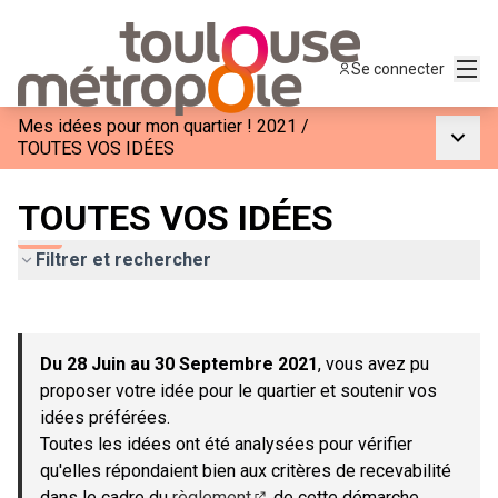
Menu
Se connecter
Mes idées pour mon quartier ! 2021
/
Menu p
TOUTES VOS IDÉES
TOUTES VOS IDÉES
Filtrer et rechercher
Passer la carte
Leaflet
|
©
OpenStreetMap
contributors
L'élément suivant est une carte qui présente les éléments de c
+
Du 28 Juin au 30 Septembre 2021
, vous avez pu
−
proposer votre idée pour le quartier et soutenir vos
idées préférées.
Toutes les idées ont été analysées pour vérifier
qu'elles répondaient bien aux critères de recevabilité
dans le cadre du
règlement
de cette démarche