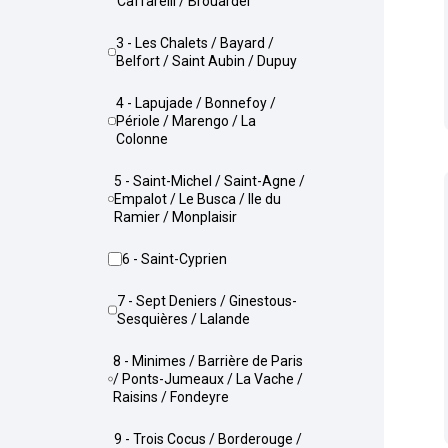
Caffarelli / Brouardel
3 - Les Chalets / Bayard /
Belfort / Saint Aubin / Dupuy
4 - Lapujade / Bonnefoy /
Périole / Marengo / La
Colonne
5 - Saint-Michel / Saint-Agne /
Empalot / Le Busca / Ile du
Ramier / Monplaisir
6 - Saint-Cyprien
7 - Sept Deniers / Ginestous-
Sesquières / Lalande
8 - Minimes / Barrière de Paris
/ Ponts-Jumeaux / La Vache /
Raisins / Fondeyre
9 - Trois Cocus / Borderouge /