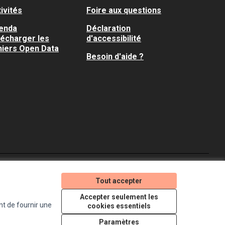
ivités
Foire aux questions
enda
Déclaration
lécharger les
d'accessibilité
hiers Open Data
Besoin d'aide ?
Je participe ! sur X
Je participe ! sur Faceboo
Je participe ! sur In
Tout accepter
(Lien externe)
(Lien externe)
(Lien externe)
Accepter seulement les
nt de fournir une
cookies essentiels
Licence Creative Comm
(Lien externe)
Paramètres