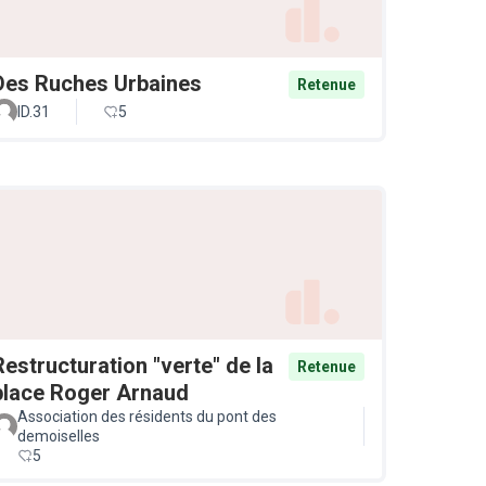
Des Ruches Urbaines
Retenue
ID.31
5
Restructuration "verte" de la
Retenue
place Roger Arnaud
Association des résidents du pont des
demoiselles
5