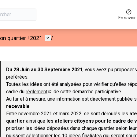
En savoir
Menu utilisateur
n quartier ! 2021
/
 la carte
 suivant est une carte qui présente les éléments de cette page co
Du 28 Juin au 30 Septembre 2021
, vous avez pu proposer v
préférées.
Toutes les idées ont été analysées pour vérifier qu'elles répo
cadre du
règlement
de cette démarche participative.
(S'ouvre dans un nouvel onglet)
Au fur et à mesure, une information est directement publiée 
recevable
.
Entre novembre 2021 et mars 2022, se sont déroulés les
ate
quartier
ainsi que
les ateliers citoyens pour le cadre de v
prioriser les idées déposées dans chaque quartier selon leu
puissent sélectionner les 10 idées finalistes qui seront soum