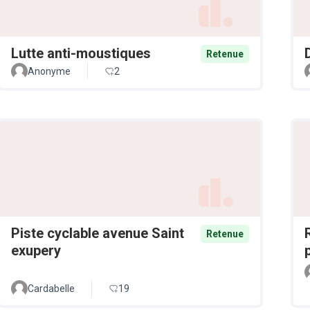
Lutte anti-moustiques
Retenue
Anonyme
2
Piste cyclable avenue Saint
Retenue
exupery
Cardabelle
19