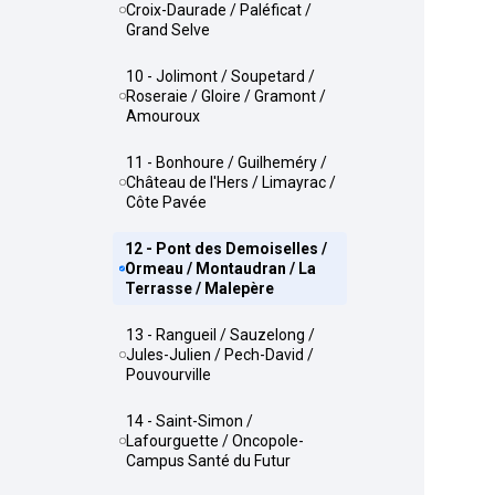
Croix-Daurade / Paléficat /
Grand Selve
10 - Jolimont / Soupetard /
Roseraie / Gloire / Gramont /
Amouroux
11 - Bonhoure / Guilheméry /
Château de l'Hers / Limayrac /
Côte Pavée
12 - Pont des Demoiselles /
Ormeau / Montaudran / La
Terrasse / Malepère
13 - Rangueil / Sauzelong /
Jules-Julien / Pech-David /
Pouvourville
14 - Saint-Simon /
Lafourguette / Oncopole-
Campus Santé du Futur