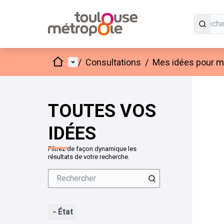
Accueil
Menu principal
/
Consultations
/
Mes idées pour mo
Passer
L'élément
+
−
TOUTES VOS
IDÉES
Filtrez de façon dynamique les
résultats de votre recherche.
État