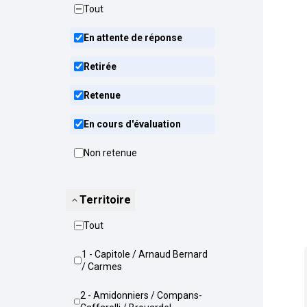
Tout
En attente de réponse
Retirée
Retenue
En cours d'évaluation
Non retenue
Territoire
Tout
1 - Capitole / Arnaud Bernard
/ Carmes
2 - Amidonniers / Compans-