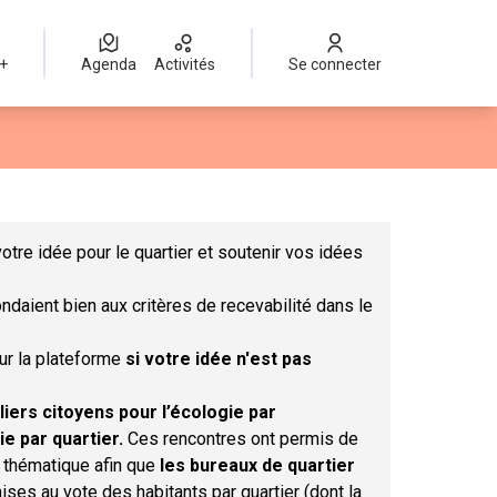
 +
Agenda
Activités
Se connecter
Leaflet
|
©
OpenStreetMap
contributors
mme des points de carte. L'élément peut être utilisé avec un lect
otre idée pour le quartier et soutenir vos idées
ndaient bien aux critères de recevabilité dans le
sur la plateforme
si votre idée n'est pas
liers citoyens pour l’écologie par
ie par quartier.
Ces rencontres ont permis de
r thématique afin que
les bureaux de quartier
ises au vote des habitants par quartier (dont la