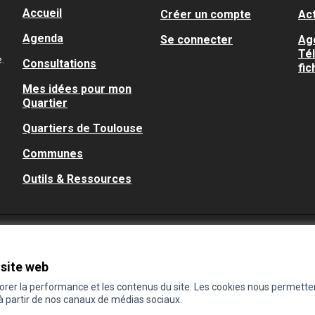
Accueil
Créer un compte
Act
Agenda
Se connecter
Ag
Té
.
Consultations
fic
Mes idées pour mon
Quartier
Quartiers de Toulouse
Communes
Outils & Ressources
 site web
iorer la performance et les contenus du site. Les cookies nous permette
 à partir de nos canaux de médias sociaux.