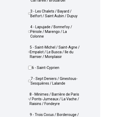
Caffarelli / Brouardel
3 - Les Chalets / Bayard /
Belfort / Saint Aubin / Dupuy
4 - Lapujade / Bonnefoy /
Périole / Marengo / La
Colonne
5 - Saint-Michel / Saint-Agne /
Empalot / Le Busca / Ile du
Ramier / Monplaisir
6 - Saint-Cyprien
7 - Sept Deniers / Ginestous-
Sesquières / Lalande
8 - Minimes / Barrière de Paris
/ Ponts-Jumeaux / La Vache /
Raisins / Fondeyre
9 - Trois Cocus / Borderouge /