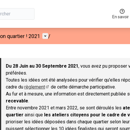
En savoir
Menu utilisateur
n quartier ! 2021
/
 la carte
 suivant est une carte qui présente les éléments de cette page co
Du 28 Juin au 30 Septembre 2021
, vous avez pu proposer v
préférées.
Toutes les idées ont été analysées pour vérifier qu'elles répo
cadre du
règlement
de cette démarche participative.
(S'ouvre dans un nouvel onglet)
Au fur et à mesure, une information est directement publiée 
recevable
.
Entre novembre 2021 et mars 2022, se sont déroulés les
ate
quartier
ainsi que
les ateliers citoyens pour le cadre de v
prioriser les idées déposées dans chaque quartier selon leu
puissent sélectionner les 10 idées finalistes qui seront soum