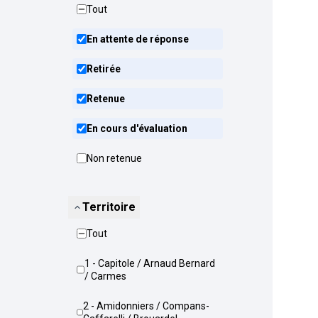
Tout
En attente de réponse
Retirée
Retenue
En cours d'évaluation
Non retenue
Territoire
Tout
1 - Capitole / Arnaud Bernard
/ Carmes
2 - Amidonniers / Compans-