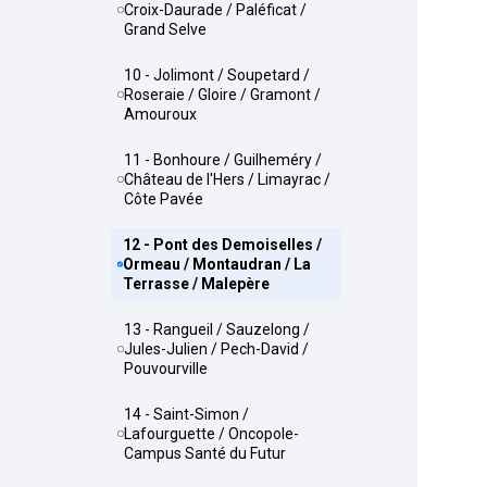
Croix-Daurade / Paléficat /
Grand Selve
10 - Jolimont / Soupetard /
Roseraie / Gloire / Gramont /
Amouroux
11 - Bonhoure / Guilheméry /
Château de l'Hers / Limayrac /
Côte Pavée
12 - Pont des Demoiselles /
Ormeau / Montaudran / La
Terrasse / Malepère
13 - Rangueil / Sauzelong /
Jules-Julien / Pech-David /
Pouvourville
14 - Saint-Simon /
Lafourguette / Oncopole-
Campus Santé du Futur