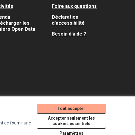
ivités
Foire aux questions
enda
Déclaration
lécharger les
d'accessibilité
hiers Open Data
Besoin d'aide ?
Je participe ! sur X
Je participe ! sur Faceboo
Je participe ! sur In
Tout accepter
(Lien externe)
(Lien externe)
(Lien externe)
Accepter seulement les
nt de fournir une
cookies essentiels
Licence Creative Comm
(Lien externe)
Paramètres