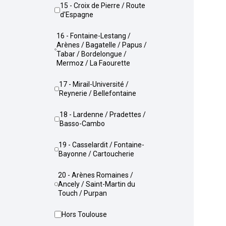
15 - Croix de Pierre / Route
d'Espagne
16 - Fontaine-Lestang /
Arènes / Bagatelle / Papus /
Tabar / Bordelongue /
Mermoz / La Faourette
17 - Mirail-Université /
Reynerie / Bellefontaine
18 - Lardenne / Pradettes /
Basso-Cambo
19 - Casselardit / Fontaine-
Bayonne / Cartoucherie
20 - Arènes Romaines /
Ancely / Saint-Martin du
Touch / Purpan
Hors Toulouse