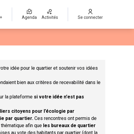
 +
Agenda
Activités
Se connecter
Leaflet
|
©
OpenStreetMap
contributors
mme des points de carte. L'élément peut être utilisé avec un lect
otre idée pour le quartier et soutenir vos idées
ndaient bien aux critères de recevabilité dans le
sur la plateforme
si votre idée n'est pas
liers citoyens pour l’écologie par
ie par quartier.
Ces rencontres ont permis de
r thématique afin que
les bureaux de quartier
ises au vote des habitants par quartier (dont la