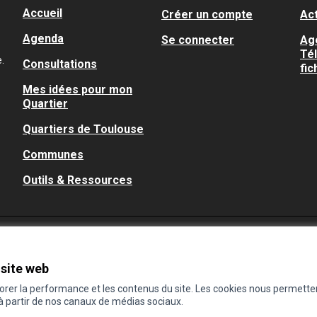
Accueil
Créer un compte
Act
Agenda
Se connecter
Ag
Té
.
Consultations
fic
Mes idées pour mon
Quartier
Quartiers de Toulouse
Communes
Outils & Ressources
 site web
iorer la performance et les contenus du site. Les cookies nous permette
 à partir de nos canaux de médias sociaux.