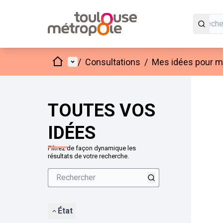
Accueil
Menu principal
/
Consultations
/
Mes idées pour mo
Passer
L'élément
+
−
TOUTES VOS
IDÉES
Filtrez de façon dynamique les
résultats de votre recherche.
État