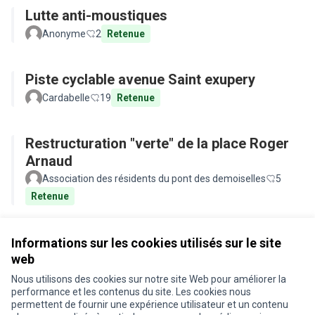
Lutte anti-moustiques
Anonyme
2
Retenue
Piste cyclable avenue Saint exupery
Cardabelle
19
Retenue
Restructuration "verte" de la place Roger
Arnaud
Association des résidents du pont des demoiselles
5
Retenue
Voir toutes les propositions retirées
Informations sur les cookies utilisés sur le site
web
Nous utilisons des cookies sur notre site Web pour améliorer la
Conditions d'utilisation
performance et les contenus du site. Les cookies nous
Paramètres des cookies
permettent de fournir une expérience utilisateur et un contenu
Je participe ! sur X
Je participe ! sur Facebook
Je participe ! sur Instagram