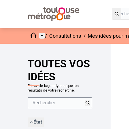
Accueil
Menu principal
/
Consultations
/
Mes idées pour mo
Passer
L'élément
+
−
TOUTES VOS
IDÉES
Filtrez de façon dynamique les
résultats de votre recherche.
État