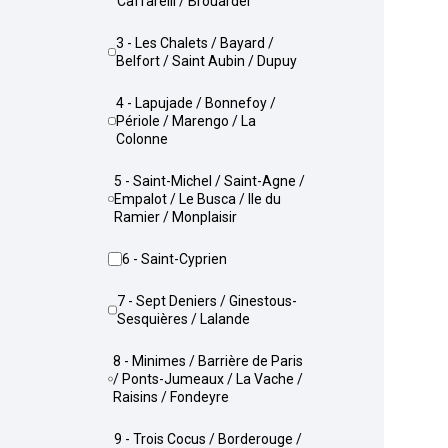
Caffarelli / Brouardel
3 - Les Chalets / Bayard /
Belfort / Saint Aubin / Dupuy
4 - Lapujade / Bonnefoy /
Périole / Marengo / La
Colonne
5 - Saint-Michel / Saint-Agne /
Empalot / Le Busca / Ile du
Ramier / Monplaisir
6 - Saint-Cyprien
7 - Sept Deniers / Ginestous-
Sesquières / Lalande
8 - Minimes / Barrière de Paris
/ Ponts-Jumeaux / La Vache /
Raisins / Fondeyre
9 - Trois Cocus / Borderouge /