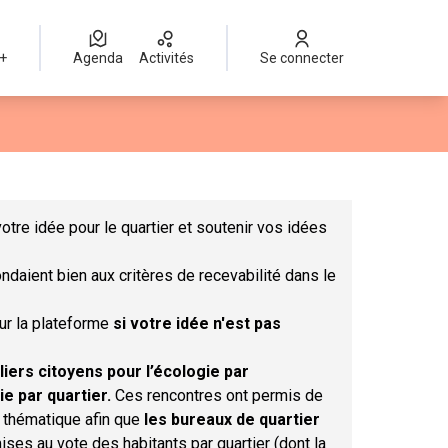
 +
Agenda
Activités
Se connecter
Leaflet
|
©
OpenStreetMap
contributors
mme des points de carte. L'élément peut être utilisé avec un lect
otre idée pour le quartier et soutenir vos idées
ndaient bien aux critères de recevabilité dans le
sur la plateforme
si votre idée n'est pas
liers citoyens pour l’écologie par
ie par quartier.
Ces rencontres ont permis de
r thématique afin que
les bureaux de quartier
ises au vote des habitants par quartier (dont la