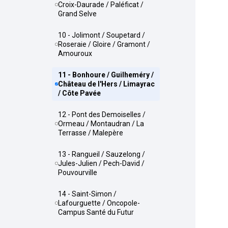
Croix-Daurade / Paléficat /
Grand Selve
10 - Jolimont / Soupetard /
Roseraie / Gloire / Gramont /
Amouroux
11 - Bonhoure / Guilheméry /
Château de l'Hers / Limayrac
/ Côte Pavée
12 - Pont des Demoiselles /
Ormeau / Montaudran / La
Terrasse / Malepère
13 - Rangueil / Sauzelong /
Jules-Julien / Pech-David /
Pouvourville
14 - Saint-Simon /
Lafourguette / Oncopole-
Campus Santé du Futur