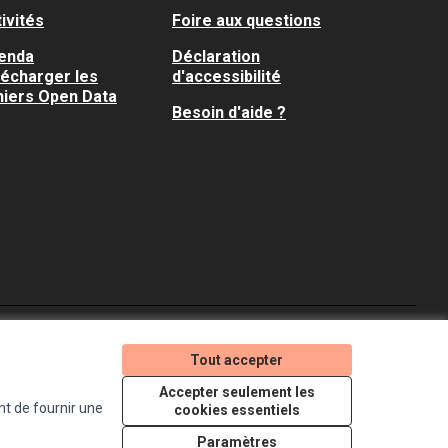
ivités
Foire aux questions
enda
Déclaration
lécharger les
d'accessibilité
hiers Open Data
Besoin d'aide ?
Je participe ! sur X
Je participe ! sur Faceboo
Je participe ! sur In
Tout accepter
(Lien externe)
(Lien externe)
(Lien externe)
Accepter seulement les
nt de fournir une
cookies essentiels
Licence Creative Comm
(Lien externe)
Paramètres