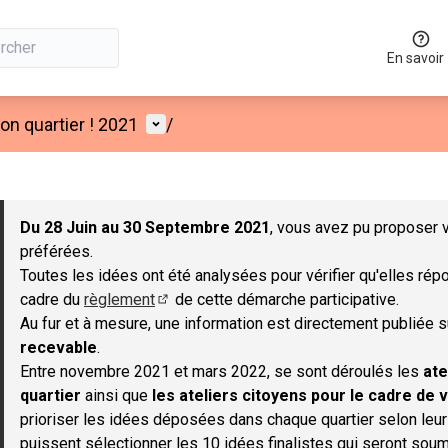
En savoir
Menu utilisateur
n quartier ! 2021
/
 la carte
 suivant est une carte qui présente les éléments de cette page co
Du 28 Juin au 30 Septembre 2021
, vous avez pu proposer v
préférées.
Toutes les idées ont été analysées pour vérifier qu'elles répo
cadre du
règlement
de cette démarche participative.
(S'ouvre dans un nouvel onglet)
Au fur et à mesure, une information est directement publiée 
recevable
.
Entre novembre 2021 et mars 2022, se sont déroulés les
ate
quartier
ainsi que
les ateliers citoyens pour le cadre de v
prioriser les idées déposées dans chaque quartier selon leu
puissent sélectionner les 10 idées finalistes qui seront soum