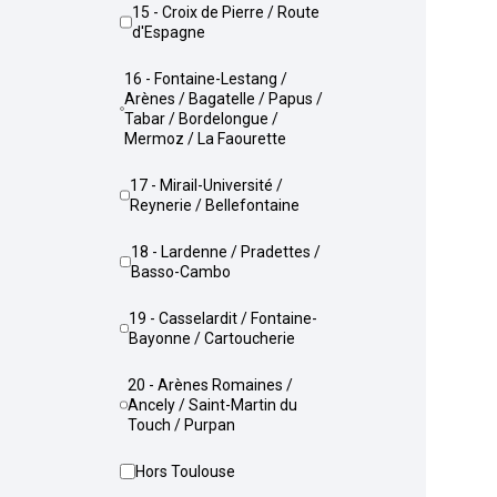
15 - Croix de Pierre / Route
d'Espagne
16 - Fontaine-Lestang /
Arènes / Bagatelle / Papus /
Tabar / Bordelongue /
Mermoz / La Faourette
17 - Mirail-Université /
Reynerie / Bellefontaine
18 - Lardenne / Pradettes /
Basso-Cambo
19 - Casselardit / Fontaine-
Bayonne / Cartoucherie
20 - Arènes Romaines /
Ancely / Saint-Martin du
Touch / Purpan
Hors Toulouse