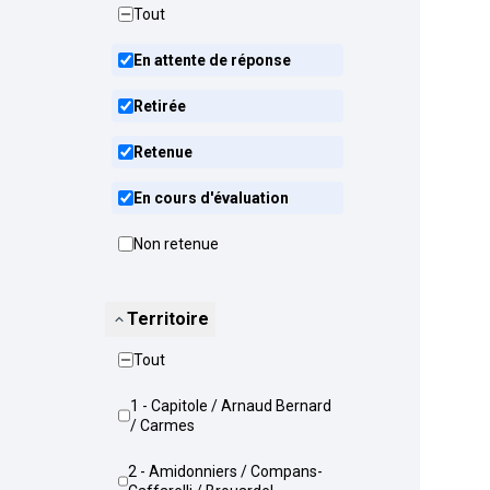
Tout
En attente de réponse
Retirée
Retenue
En cours d'évaluation
Non retenue
Territoire
Tout
1 - Capitole / Arnaud Bernard
/ Carmes
2 - Amidonniers / Compans-