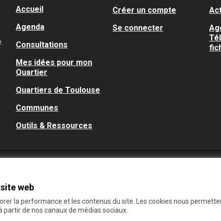
Accueil
Créer un compte
Act
Agenda
Se connecter
Ag
Té
.
Consultations
fic
Mes idées pour mon
Quartier
Quartiers de Toulouse
Communes
Outils & Ressources
 site web
iorer la performance et les contenus du site. Les cookies nous permette
 à partir de nos canaux de médias sociaux.