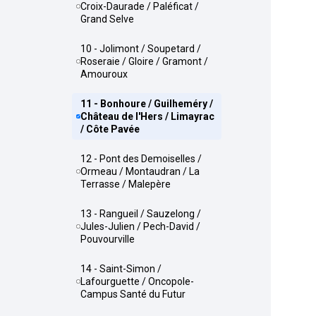
Croix-Daurade / Paléficat /
Grand Selve
10 - Jolimont / Soupetard /
Roseraie / Gloire / Gramont /
Amouroux
11 - Bonhoure / Guilheméry /
Château de l'Hers / Limayrac
/ Côte Pavée
12 - Pont des Demoiselles /
Ormeau / Montaudran / La
Terrasse / Malepère
13 - Rangueil / Sauzelong /
Jules-Julien / Pech-David /
Pouvourville
14 - Saint-Simon /
Lafourguette / Oncopole-
Campus Santé du Futur