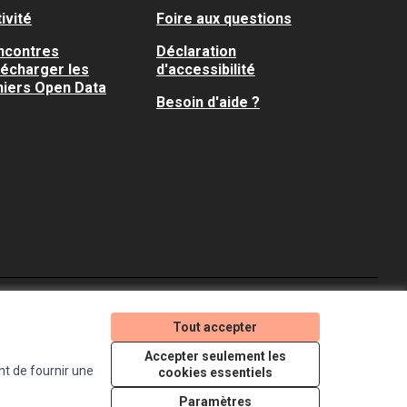
ivité
Foire aux questions
ncontres
Déclaration
lécharger les
d'accessibilité
hiers Open Data
Besoin d'aide ?
Je participe ! sur X
Je participe ! sur Faceboo
Je participe ! sur In
Tout accepter
(Lien externe)
(Lien externe)
(Lien externe)
Accepter seulement les
nt de fournir une
cookies essentiels
Licence Creative Comm
(Lien externe)
Paramètres