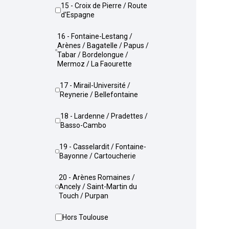
15 - Croix de Pierre / Route
d'Espagne
16 - Fontaine-Lestang /
Arènes / Bagatelle / Papus /
Tabar / Bordelongue /
Mermoz / La Faourette
17 - Mirail-Université /
Reynerie / Bellefontaine
18 - Lardenne / Pradettes /
Basso-Cambo
19 - Casselardit / Fontaine-
Bayonne / Cartoucherie
20 - Arènes Romaines /
Ancely / Saint-Martin du
Touch / Purpan
Hors Toulouse