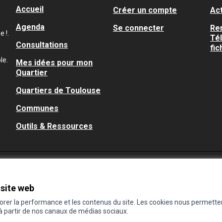
Accueil
Créer un compte
Act
Agenda
Se connecter
Re
 !.
Té
Consultations
fic
le.
Mes idées pour mon
Quartier
Quartiers de Toulouse
Communes
Outils & Ressources
 site web
iorer la performance et les contenus du site. Les cookies nous permette
 à partir de nos canaux de médias sociaux.