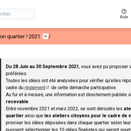
Aide
Menu utilisateur
n quartier ! 2021
/
 la carte
 suivant est une carte qui présente les éléments de cette page co
Du 28 Juin au 30 Septembre 2021
, vous avez pu proposer v
préférées.
Toutes les idées ont été analysées pour vérifier qu'elles répo
cadre du
règlement
de cette démarche participative.
(S'ouvre dans un nouvel onglet)
Au fur et à mesure, une information est directement publiée 
recevable
.
Entre novembre 2021 et mars 2022, se sont déroulés les
ate
quartier
ainsi que
les ateliers citoyens pour le cadre de v
prioriser les idées déposées dans chaque quartier selon leu
puissent sélectionner les 10 idées finalistes qui seront soum