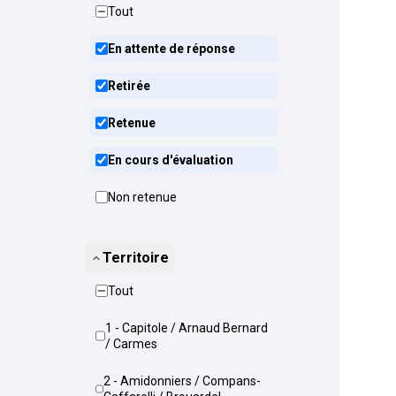
Tout
En attente de réponse
Retirée
Retenue
En cours d'évaluation
Non retenue
Territoire
Tout
1 - Capitole / Arnaud Bernard
/ Carmes
2 - Amidonniers / Compans-