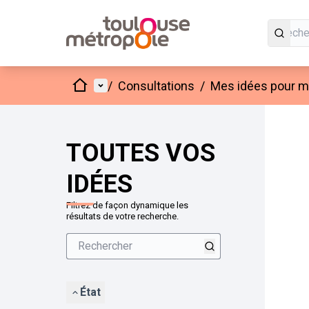
Accueil
Menu principal
/
Consultations
/
Mes idées pour mo
Passer
L'élément
+
−
TOUTES VOS
IDÉES
Filtrez de façon dynamique les
résultats de votre recherche.
État