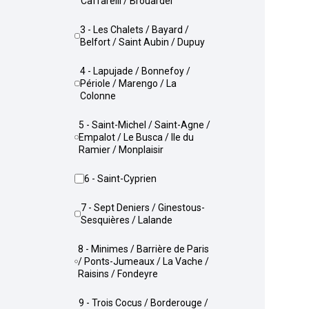
Caffarelli / Brouardel
3 - Les Chalets / Bayard /
Belfort / Saint Aubin / Dupuy
4 - Lapujade / Bonnefoy /
Périole / Marengo / La
Colonne
5 - Saint-Michel / Saint-Agne /
Empalot / Le Busca / Ile du
Ramier / Monplaisir
6 - Saint-Cyprien
7 - Sept Deniers / Ginestous-
Sesquières / Lalande
8 - Minimes / Barrière de Paris
/ Ponts-Jumeaux / La Vache /
Raisins / Fondeyre
9 - Trois Cocus / Borderouge /