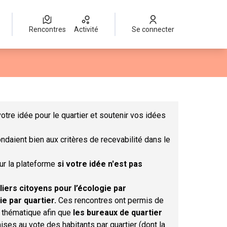
Rencontres
Activité
Se connecter
Leaflet
|
©
OpenStreetMap
contributors
mme des points de carte. L'élément peut être utilisé avec un lect
otre idée pour le quartier et soutenir vos idées
ndaient bien aux critères de recevabilité dans le
sur la plateforme
si votre idée n'est pas
liers citoyens pour l’écologie par
ie par quartier.
Ces rencontres ont permis de
r thématique afin que
les bureaux de quartier
ises au vote des habitants par quartier (dont la