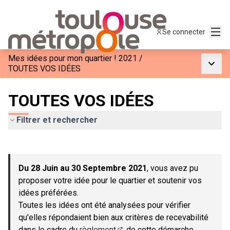
Menu
Se connecter
Mes idées pour mon quartier ! 2021
/
Menu p
TOUTES VOS IDÉES
TOUTES VOS IDÉES
Filtrer et rechercher
Passer la carte
Leaflet
|
©
OpenStreetMap
contributors
L'élément suivant est une carte qui présente les éléments de c
+
Du 28 Juin au 30 Septembre 2021
, vous avez pu
−
proposer votre idée pour le quartier et soutenir vos
idées préférées.
Toutes les idées ont été analysées pour vérifier
qu'elles répondaient bien aux critères de recevabilité
dans le cadre du
règlement
de cette démarche