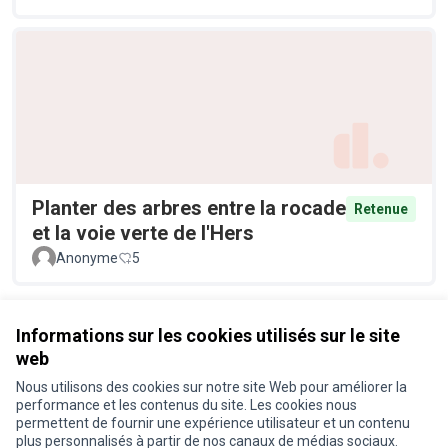
Planter des arbres entre la rocade
Retenue
et la voie verte de l'Hers
Anonyme
5
Voir toutes les propositions retirées
Informations sur les cookies utilisés sur le site
web
Nous utilisons des cookies sur notre site Web pour améliorer la
Conditions d'utilisation
performance et les contenus du site. Les cookies nous
Paramètres des cookies
permettent de fournir une expérience utilisateur et un contenu
Je participe ! sur X
Je participe ! sur Facebook
Je participe ! sur Instagram
plus personnalisés à partir de nos canaux de médias sociaux.