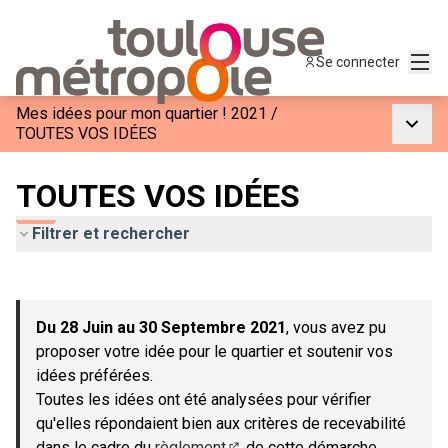
Menu
Se connecter
Mes idées pour mon quartier ! 2021
/
Menu p
TOUTES VOS IDÉES
TOUTES VOS IDÉES
Filtrer et rechercher
Passer la carte
Leaflet
|
©
OpenStreetMap
contributors
L'élément suivant est une carte qui présente les éléments de c
+
Du 28 Juin au 30 Septembre 2021
, vous avez pu
−
proposer votre idée pour le quartier et soutenir vos
idées préférées.
Toutes les idées ont été analysées pour vérifier
qu'elles répondaient bien aux critères de recevabilité
dans le cadre du
règlement
de cette démarche