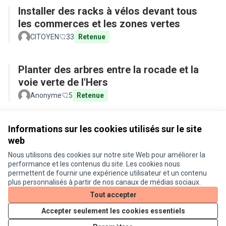
Installer des racks à vélos devant tous
les commerces et les zones vertes
CITOYEN
33
Retenue
Planter des arbres entre la rocade et la
voie verte de l'Hers
Anonyme
5
Retenue
Voir toutes les propositions retirées
Informations sur les cookies utilisés sur le site
web
Nous utilisons des cookies sur notre site Web pour améliorer la
Conditions d'utilisation
performance et les contenus du site. Les cookies nous
Paramètres des cookies
permettent de fournir une expérience utilisateur et un contenu
Je participe ! sur X
Je participe ! sur Facebook
Je participe ! sur Instagram
plus personnalisés à partir de nos canaux de médias sociaux.
(Lien externe)
(Lien externe)
(Lien externe)
Tout accepter
Accepter seulement les cookies essentiels
Licence Cre
(Lien extern