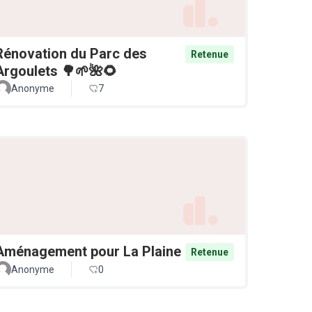
Rénovation du Parc des
Retenue
Argoulets 🌳🌱🌺🌻
Anonyme
7
Aménagement pour La Plaine
Retenue
Anonyme
0