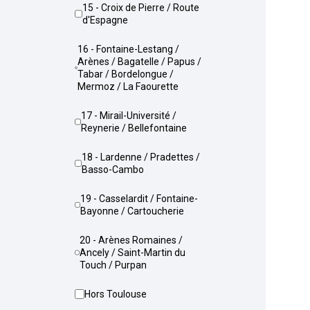
15 - Croix de Pierre / Route
d'Espagne
16 - Fontaine-Lestang /
Arènes / Bagatelle / Papus /
Tabar / Bordelongue /
Mermoz / La Faourette
17 - Mirail-Université /
Reynerie / Bellefontaine
18 - Lardenne / Pradettes /
Basso-Cambo
19 - Casselardit / Fontaine-
Bayonne / Cartoucherie
20 - Arènes Romaines /
Ancely / Saint-Martin du
Touch / Purpan
Hors Toulouse