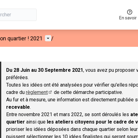
En savoir
Menu utilisateur
n quartier ! 2021
/
 la carte
 suivant est une carte qui présente les éléments de cette page co
Du 28 Juin au 30 Septembre 2021
, vous avez pu proposer v
préférées.
Toutes les idées ont été analysées pour vérifier qu'elles répo
cadre du
règlement
de cette démarche participative.
(S'ouvre dans un nouvel onglet)
Au fur et à mesure, une information est directement publiée 
recevable
.
Entre novembre 2021 et mars 2022, se sont déroulés les
ate
quartier
ainsi que
les ateliers citoyens pour le cadre de v
prioriser les idées déposées dans chaque quartier selon leu
puissent sélectionner les 10 idées finalistes qui seront soum