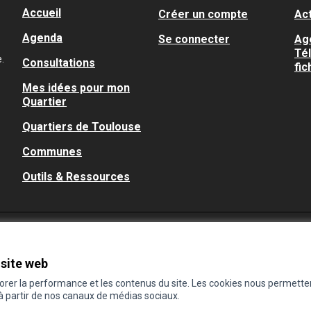
Accueil
Créer un compte
Act
Agenda
Se connecter
Ag
Té
.
Consultations
fic
Mes idées pour mon
Quartier
Quartiers de Toulouse
Communes
Outils & Ressources
 site web
iorer la performance et les contenus du site. Les cookies nous permette
 à partir de nos canaux de médias sociaux.