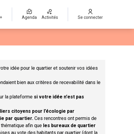
 +
Agenda
Activités
Se connecter
Leaflet
|
©
OpenStreetMap
contributors
mme des points de carte. L'élément peut être utilisé avec un lect
otre idée pour le quartier et soutenir vos idées
ndaient bien aux critères de recevabilité dans le
sur la plateforme
si votre idée n'est pas
liers citoyens pour l’écologie par
ie par quartier.
Ces rencontres ont permis de
r thématique afin que
les bureaux de quartier
ises au vote des habitants par quartier (dont la