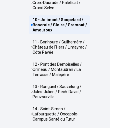
Croix-Daurade / Paléficat /
Grand Selve
10 - Jolimont / Soupetard /
Roseraie / Gloire / Gramont /
Amouroux
11 - Bonhoure / Guilheméry /
Château de l'Hers / Limayrac /
Côte Pavée
12 - Pont des Demoiselles /
Ormeau / Montaudran / La
Terrasse / Malepère
13 - Rangueil / Sauzelong /
Jules-Julien / Pech-David /
Pouvourville
14 - Saint-Simon /
Lafourguette / Oncopole-
Campus Santé du Futur