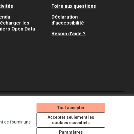
ivités
Foire aux questions
enda
Déclaration
lécharger les
d'accessibilité
hiers Open Data
Besoin d'aide ?
Je participe ! sur X
Je participe ! sur Faceboo
Je participe ! sur In
Tout accepter
(Lien externe)
(Lien externe)
(Lien externe)
Accepter seulement les
nt de fournir une
cookies essentiels
Licence Creative Comm
(Lien externe)
Paramètres