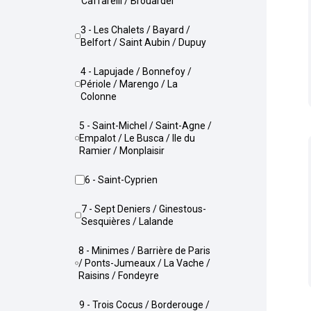
Caffarelli / Brouardel
3 - Les Chalets / Bayard /
Belfort / Saint Aubin / Dupuy
4 - Lapujade / Bonnefoy /
Périole / Marengo / La
Colonne
5 - Saint-Michel / Saint-Agne /
Empalot / Le Busca / Ile du
Ramier / Monplaisir
6 - Saint-Cyprien
7 - Sept Deniers / Ginestous-
Sesquières / Lalande
8 - Minimes / Barrière de Paris
/ Ponts-Jumeaux / La Vache /
Raisins / Fondeyre
9 - Trois Cocus / Borderouge /