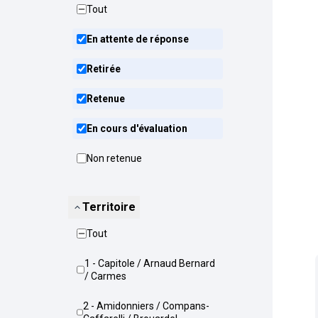
Tout
En attente de réponse
Retirée
Retenue
En cours d'évaluation
Non retenue
Territoire
Tout
1 - Capitole / Arnaud Bernard
/ Carmes
2 - Amidonniers / Compans-