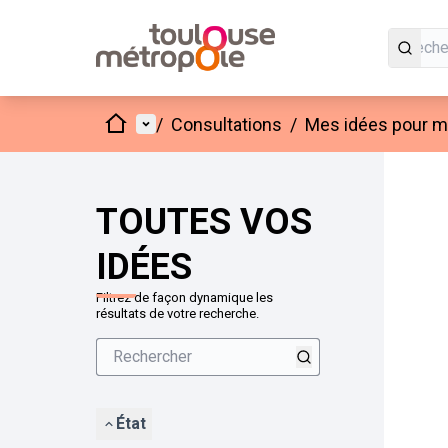
Accueil
Menu principal
/
Consultations
/
Mes idées pour mo
Passer
L'élément
+
−
TOUTES VOS
IDÉES
Filtrez de façon dynamique les
résultats de votre recherche.
État