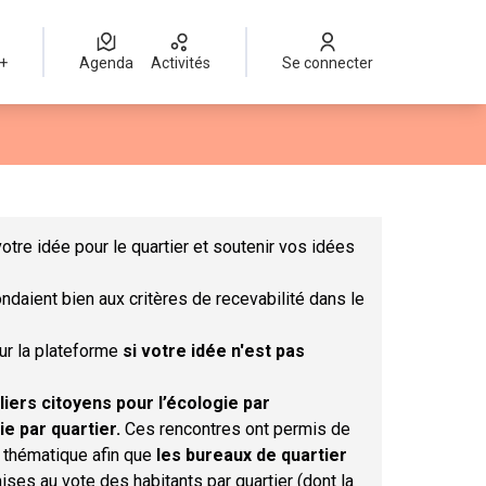
 +
Agenda
Activités
Se connecter
Leaflet
|
©
OpenStreetMap
contributors
mme des points de carte. L'élément peut être utilisé avec un lect
otre idée pour le quartier et soutenir vos idées
ndaient bien aux critères de recevabilité dans le
sur la plateforme
si votre idée n'est pas
liers citoyens pour l’écologie par
ie par quartier.
Ces rencontres ont permis de
r thématique afin que
les bureaux de quartier
ises au vote des habitants par quartier (dont la