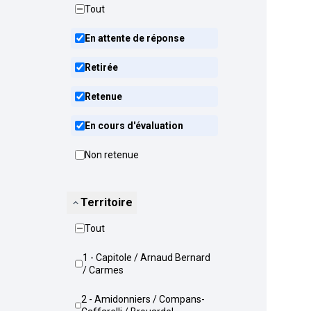
Tout
En attente de réponse
Retirée
Retenue
En cours d'évaluation
Non retenue
Territoire
Tout
1 - Capitole / Arnaud Bernard
/ Carmes
2 - Amidonniers / Compans-