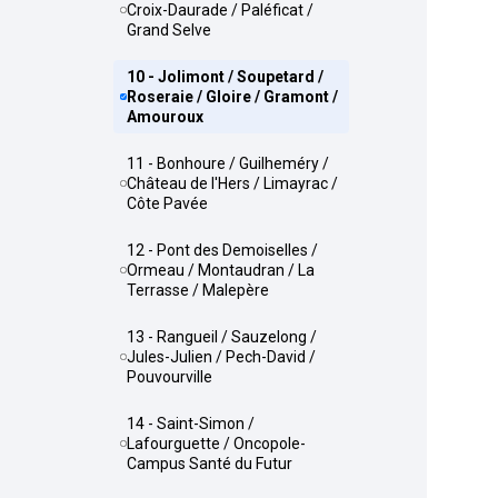
Croix-Daurade / Paléficat /
Grand Selve
10 - Jolimont / Soupetard /
Roseraie / Gloire / Gramont /
Amouroux
11 - Bonhoure / Guilheméry /
Château de l'Hers / Limayrac /
Côte Pavée
12 - Pont des Demoiselles /
Ormeau / Montaudran / La
Terrasse / Malepère
13 - Rangueil / Sauzelong /
Jules-Julien / Pech-David /
Pouvourville
14 - Saint-Simon /
Lafourguette / Oncopole-
Campus Santé du Futur