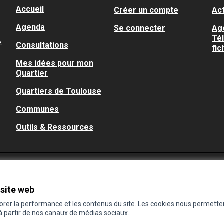
Accueil
Créer un compte
Act
Agenda
Se connecter
Ag
Té
.
Consultations
fic
Mes idées pour mon
Quartier
Quartiers de Toulouse
Communes
Outils & Ressources
 site web
iorer la performance et les contenus du site. Les cookies nous permette
 à partir de nos canaux de médias sociaux.