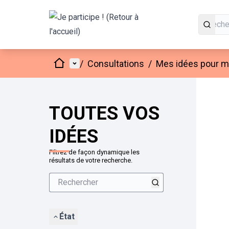
Accueil
Menu principal
/
Consultations
/
Mes idées pour mo
Passer
L'élément
+
−
TOUTES VOS
IDÉES
Filtrez de façon dynamique les
résultats de votre recherche.
État