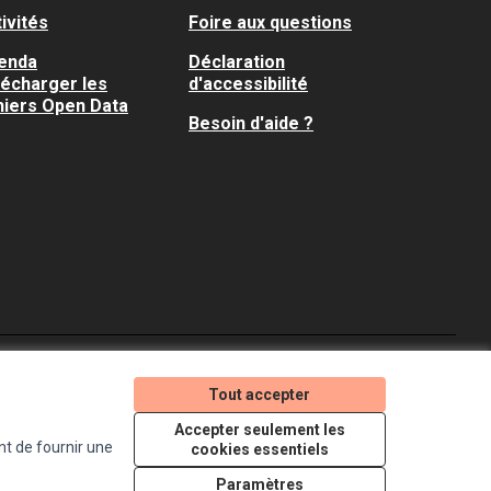
ivités
Foire aux questions
enda
Déclaration
lécharger les
d'accessibilité
hiers Open Data
Besoin d'aide ?
Je participe ! sur X
Je participe ! sur Faceboo
Je participe ! sur In
Tout accepter
(Lien externe)
(Lien externe)
(Lien externe)
Accepter seulement les
nt de fournir une
cookies essentiels
Licence Creative Comm
(Lien externe)
Paramètres