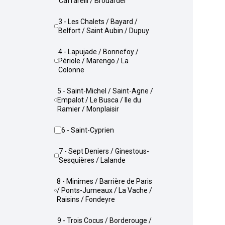
Caffarelli / Brouardel
3 - Les Chalets / Bayard /
Belfort / Saint Aubin / Dupuy
4 - Lapujade / Bonnefoy /
Périole / Marengo / La
Colonne
5 - Saint-Michel / Saint-Agne /
Empalot / Le Busca / Ile du
Ramier / Monplaisir
6 - Saint-Cyprien
7 - Sept Deniers / Ginestous-
Sesquières / Lalande
8 - Minimes / Barrière de Paris
/ Ponts-Jumeaux / La Vache /
Raisins / Fondeyre
9 - Trois Cocus / Borderouge /