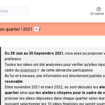
En savoir
Menu utilisateur
n quartier ! 2021
/
 la carte
 suivant est une carte qui présente les éléments de cette page co
Du 28 Juin au 30 Septembre 2021
, vous avez pu proposer v
préférées.
Toutes les idées ont été analysées pour vérifier qu'elles répo
cadre du
règlement
de cette démarche participative.
(S'ouvre dans un nouvel onglet)
Au fur et à mesure, une information est directement publiée 
recevable
.
Entre novembre 2021 et mars 2022, se sont déroulés les
ate
quartier
ainsi que
les ateliers citoyens pour le cadre de v
prioriser les idées déposées dans chaque quartier selon leu
puissent sélectionner les 10 idées finalistes qui seront soum