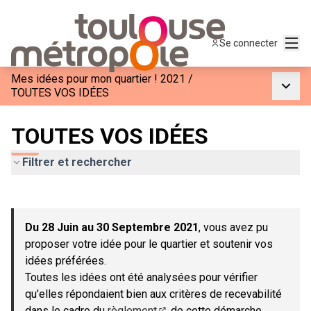
Menu
Se connecter
Mes idées pour mon quartier ! 2021
/
Menu p
TOUTES VOS IDÉES
TOUTES VOS IDÉES
Filtrer et rechercher
Passer la carte
Leaflet
|
©
OpenStreetMap
contributors
L'élément suivant est une carte qui présente les éléments de c
+
Du 28 Juin au 30 Septembre 2021
, vous avez pu
−
proposer votre idée pour le quartier et soutenir vos
idées préférées.
Toutes les idées ont été analysées pour vérifier
qu'elles répondaient bien aux critères de recevabilité
dans le cadre du
règlement
de cette démarche