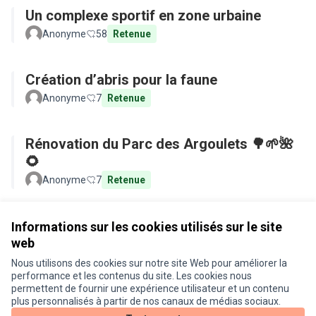
Un complexe sportif en zone urbaine
Anonyme
58
Retenue
Création d’abris pour la faune
Anonyme
7
Retenue
Rénovation du Parc des Argoulets 🌳🌱🌺
🌻
Anonyme
7
Retenue
Voir toutes les propositions retirées
Informations sur les cookies utilisés sur le site
web
Nous utilisons des cookies sur notre site Web pour améliorer la
Conditions d'utilisation
performance et les contenus du site. Les cookies nous
Paramètres des cookies
permettent de fournir une expérience utilisateur et un contenu
Je participe ! sur X
Je participe ! sur Facebook
Je participe ! sur Instagram
plus personnalisés à partir de nos canaux de médias sociaux.
(Lien externe)
(Lien externe)
(Lien externe)