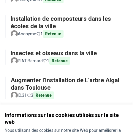
Installation de composteurs dans les
écoles de la ville
Anonyme
1
Retenue
Insectes et oiseaux dans la ville
PIAT Bernard
1
Retenue
Augmenter l'Installation de L'arbre Algal
dans Toulouse
ID.31
3
Retenue
Voir toutes les propositions retirées
Informations sur les cookies utilisés sur le site
web
Nous utilisons des cookies sur notre site Web pour améliorer la
Conditions d'utilisation