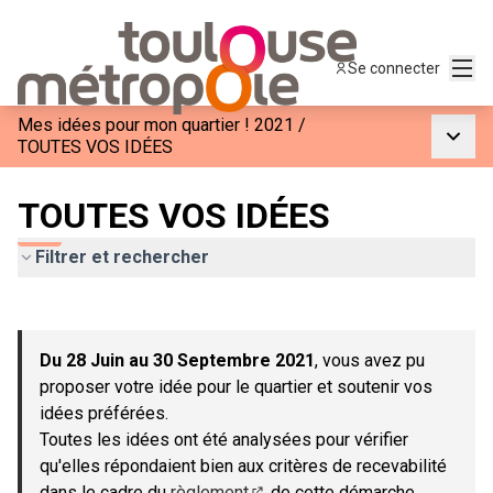
Menu
Se connecter
Mes idées pour mon quartier ! 2021
/
Menu p
TOUTES VOS IDÉES
TOUTES VOS IDÉES
Filtrer et rechercher
Passer la carte
Leaflet
|
©
OpenStreetMap
contributors
L'élément suivant est une carte qui présente les éléments de c
+
Du 28 Juin au 30 Septembre 2021
, vous avez pu
−
proposer votre idée pour le quartier et soutenir vos
idées préférées.
Toutes les idées ont été analysées pour vérifier
qu'elles répondaient bien aux critères de recevabilité
dans le cadre du
règlement
de cette démarche