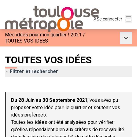
Menu
Se connecter
Mes idées pour mon quartier ! 2021
/
Menu p
TOUTES VOS IDÉES
TOUTES VOS IDÉES
Filtrer et rechercher
Passer la carte
Leaflet
|
©
OpenStreetMap
contributors
L'élément suivant est une carte qui présente les éléments de c
+
Du 28 Juin au 30 Septembre 2021
, vous avez pu
−
proposer votre idée pour le quartier et soutenir vos
idées préférées.
Toutes les idées ont été analysées pour vérifier
qu'elles répondaient bien aux critères de recevabilité
dans le cadre du
règlement
de cette démarche