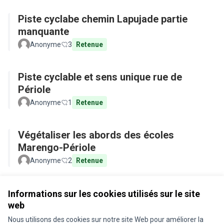
Piste cyclabe chemin Lapujade partie
manquante
Anonyme
3
Retenue
Piste cyclable et sens unique rue de
Périole
Anonyme
1
Retenue
Végétaliser les abords des écoles
Marengo-Périole
Anonyme
2
Retenue
Voir toutes les propositions retirées
Informations sur les cookies utilisés sur le site
web
Nous utilisons des cookies sur notre site Web pour améliorer la
Conditions d'utilisation