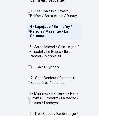
Caffarelli / Brouardel
3 - Les Chalets / Bayard /
Belfort / Saint Aubin / Dupuy
4 - Lapujade / Bonnefoy /
Périole / Marengo / La
Colonne
5 - Saint-Michel / Saint-Agne /
Empalot / Le Busca / Ile du
Ramier / Monplaisir
6 - Saint-Cyprien
7 - Sept Deniers / Ginestous-
Sesquières / Lalande
8 - Minimes / Barrière de Paris
/ Ponts-Jumeaux / La Vache /
Raisins / Fondeyre
9 - Trois Cocus / Borderouge /