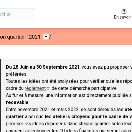
En savoir
Menu utilisateur
n quartier ! 2021
/
 la carte
 suivant est une carte qui présente les éléments de cette page co
Du 28 Juin au 30 Septembre 2021
, vous avez pu proposer v
préférées.
Toutes les idées ont été analysées pour vérifier qu'elles répo
cadre du
règlement
de cette démarche participative.
(S'ouvre dans un nouvel onglet)
Au fur et à mesure, une information est directement publiée 
recevable
.
Entre novembre 2021 et mars 2022, se sont déroulés les
ate
quartier
ainsi que
les ateliers citoyens pour le cadre de v
prioriser les idées déposées dans chaque quartier selon leu
puissent sélectionner les 10 idées finalistes qui seront soum