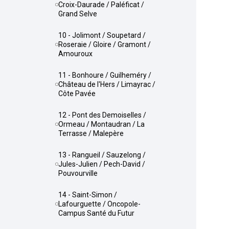
Croix-Daurade / Paléficat /
Grand Selve
10 - Jolimont / Soupetard /
Roseraie / Gloire / Gramont /
Amouroux
11 - Bonhoure / Guilheméry /
Château de l'Hers / Limayrac /
Côte Pavée
12 - Pont des Demoiselles /
Ormeau / Montaudran / La
Terrasse / Malepère
13 - Rangueil / Sauzelong /
Jules-Julien / Pech-David /
Pouvourville
14 - Saint-Simon /
Lafourguette / Oncopole-
Campus Santé du Futur