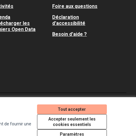
ivités
Foire aux questions
enda
Déclaration
lécharger les
d'accessibilité
hiers Open Data
Besoin d'aide ?
Je participe ! sur X
Je participe ! sur Faceboo
Je participe ! sur In
Tout accepter
(Lien externe)
(Lien externe)
(Lien externe)
Accepter seulement les
nt de fournir une
cookies essentiels
Licence Creative Comm
(Lien externe)
Paramètres