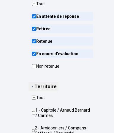
Tout
En attente de réponse
Retirée
Retenue
En cours d'évaluation
Non retenue
Territoire
Tout
1 - Capitole / Arnaud Bernard
/ Carmes
2 - Amidonniers / Compans-