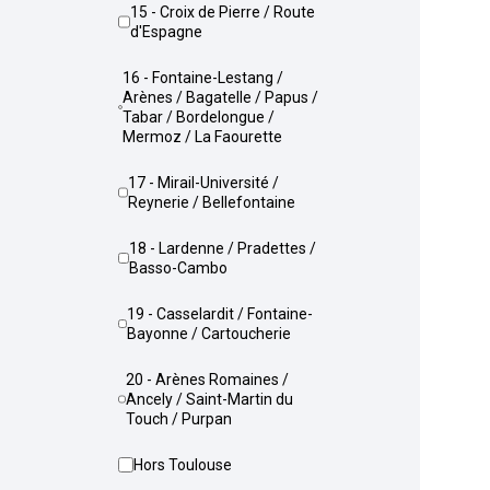
15 - Croix de Pierre / Route
d'Espagne
16 - Fontaine-Lestang /
Arènes / Bagatelle / Papus /
Tabar / Bordelongue /
Mermoz / La Faourette
17 - Mirail-Université /
Reynerie / Bellefontaine
18 - Lardenne / Pradettes /
Basso-Cambo
19 - Casselardit / Fontaine-
Bayonne / Cartoucherie
20 - Arènes Romaines /
Ancely / Saint-Martin du
Touch / Purpan
Hors Toulouse