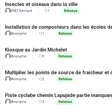
Insectes et oiseaux dans la ville
PIAT Bernard
1
Retenue
Installation de composteurs dans les écoles de 
Anonyme
1
Retenue
Kiosque au Jardin Michelet
Anonyme
9
Retenue
Multiplier les points de source de fraicheur et
Anonyme
2
Retenue
Piste cyclabe chemin Lapujade partie manquan
Anonyme
3
Retenue