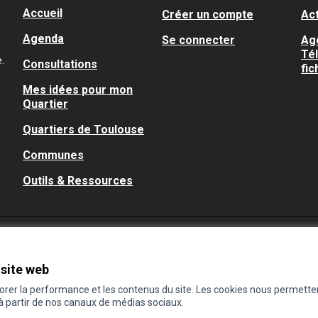
Accueil
Créer un compte
Act
Agenda
Se connecter
Ag
Té
.
Consultations
fic
Mes idées pour mon
Quartier
Quartiers de Toulouse
Communes
Outils & Ressources
 site web
iorer la performance et les contenus du site. Les cookies nous permette
 à partir de nos canaux de médias sociaux.