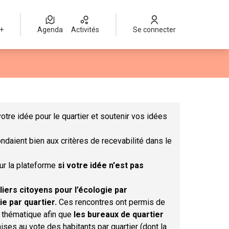
 +
Agenda
Activités
Se connecter
Leaflet
|
©
OpenStreetMap
contributors
mme des points de carte. L'élément peut être utilisé avec un lect
otre idée pour le quartier et soutenir vos idées
ndaient bien aux critères de recevabilité dans le
sur la plateforme
si votre idée n'est pas
liers citoyens pour l’écologie par
ie par quartier.
Ces rencontres ont permis de
r thématique afin que
les bureaux de quartier
ises au vote des habitants par quartier (dont la