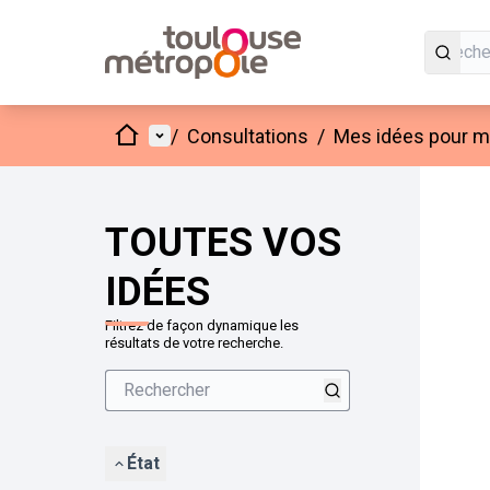
Accueil
Menu principal
/
Consultations
/
Mes idées pour mo
Passer
L'élément
+
−
TOUTES VOS
IDÉES
Filtrez de façon dynamique les
résultats de votre recherche.
État