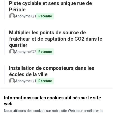
Piste cyclable et sens unique rue de
Périole
Anonyme
1
Retenue
Multiplier les points de source de
fraicheur et de captation de CO2 dans le
quartier
Anonyme
2
Retenue
Installation de composteurs dans les
écoles de la ville
Anonyme
1
Retenue
Voir toutes les propositions retirées
Informations sur les cookies utilisés sur le site
web
Nous utilisons des cookies sur notre site Web pour améliorer la
Conditions d'utilisation