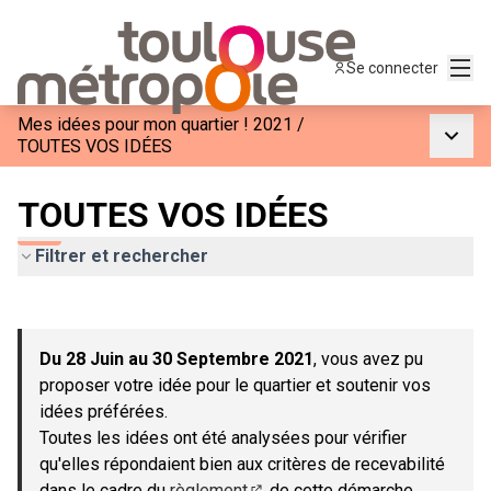
Menu
Se connecter
Mes idées pour mon quartier ! 2021
/
Menu p
TOUTES VOS IDÉES
TOUTES VOS IDÉES
Filtrer et rechercher
Passer la carte
Leaflet
|
©
OpenStreetMap
contributors
L'élément suivant est une carte qui présente les éléments de c
+
Du 28 Juin au 30 Septembre 2021
, vous avez pu
−
proposer votre idée pour le quartier et soutenir vos
idées préférées.
Toutes les idées ont été analysées pour vérifier
qu'elles répondaient bien aux critères de recevabilité
dans le cadre du
règlement
de cette démarche