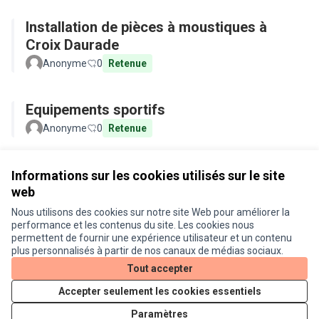
Installation de pièces à moustiques à
Croix Daurade
Anonyme
0
Retenue
Equipements sportifs
Anonyme
0
Retenue
Voir toutes les propositions retirées
Informations sur les cookies utilisés sur le site
web
Nous utilisons des cookies sur notre site Web pour améliorer la
Conditions d'utilisation
performance et les contenus du site. Les cookies nous
Paramètres des cookies
permettent de fournir une expérience utilisateur et un contenu
Je participe ! sur X
Je participe ! sur Facebook
Je participe ! sur Instagram
plus personnalisés à partir de nos canaux de médias sociaux.
(Lien externe)
(Lien externe)
(Lien externe)
Tout accepter
Accepter seulement les cookies essentiels
Licence Cre
(Lien extern
Paramètres
(Lien externe)