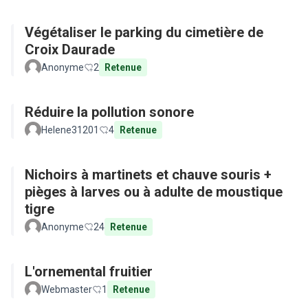
Végétaliser le parking du cimetière de
Croix Daurade
Anonyme
2
Retenue
Réduire la pollution sonore
Helene31201
4
Retenue
Nichoirs à martinets et chauve souris +
pièges à larves ou à adulte de moustique
tigre
Anonyme
24
Retenue
L'ornemental fruitier
Webmaster
1
Retenue