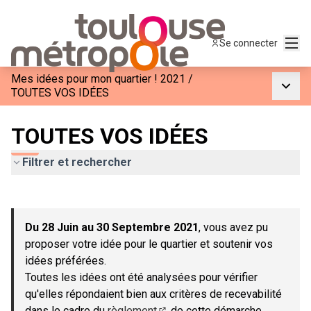
Menu
Se connecter
Mes idées pour mon quartier ! 2021
/
Menu p
TOUTES VOS IDÉES
TOUTES VOS IDÉES
Filtrer et rechercher
Passer la carte
Leaflet
|
©
OpenStreetMap
contributors
L'élément suivant est une carte qui présente les éléments de c
+
Du 28 Juin au 30 Septembre 2021
, vous avez pu
−
proposer votre idée pour le quartier et soutenir vos
idées préférées.
Toutes les idées ont été analysées pour vérifier
qu'elles répondaient bien aux critères de recevabilité
dans le cadre du
règlement
de cette démarche