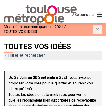
Menu
Se connecter
Mes idées pour mon quartier ! 2021
/
Menu p
TOUTES VOS IDÉES
TOUTES VOS IDÉES
Filtrer et rechercher
Passer la carte
Leaflet
|
©
OpenStreetMap
contributors
L'élément suivant est une carte qui présente les éléments de c
+
Du 28 Juin au 30 Septembre 2021
, vous avez pu
−
proposer votre idée pour le quartier et soutenir vos
idées préférées.
Toutes les idées ont été analysées pour vérifier
qu'elles répondaient bien aux critères de recevabilité
dans le cadre du
règlement
de cette démarche