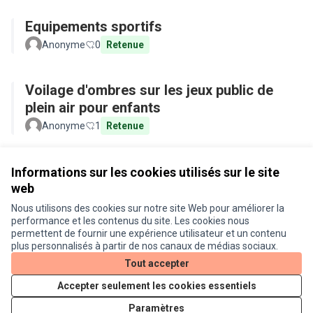
Equipements sportifs
Anonyme
0
Retenue
Voilage d'ombres sur les jeux public de
plein air pour enfants
Anonyme
1
Retenue
Voir toutes les propositions retirées
Informations sur les cookies utilisés sur le site
web
Nous utilisons des cookies sur notre site Web pour améliorer la
Conditions d'utilisation
performance et les contenus du site. Les cookies nous
Paramètres des cookies
permettent de fournir une expérience utilisateur et un contenu
Je participe ! sur X
Je participe ! sur Facebook
Je participe ! sur Instagram
plus personnalisés à partir de nos canaux de médias sociaux.
(Lien externe)
(Lien externe)
(Lien externe)
Tout accepter
Accepter seulement les cookies essentiels
Licence Cre
(Lien extern
Paramètres
(Lien externe)