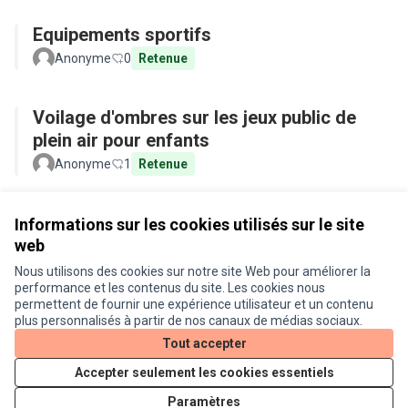
Equipements sportifs
Anonyme
0
Retenue
Voilage d'ombres sur les jeux public de
plein air pour enfants
Anonyme
1
Retenue
Voir toutes les propositions retirées
Informations sur les cookies utilisés sur le site
web
Nous utilisons des cookies sur notre site Web pour améliorer la
Conditions d'utilisation
performance et les contenus du site. Les cookies nous
Paramètres des cookies
permettent de fournir une expérience utilisateur et un contenu
Je participe ! sur X
Je participe ! sur Facebook
Je participe ! sur Instagram
plus personnalisés à partir de nos canaux de médias sociaux.
(Lien externe)
(Lien externe)
(Lien externe)
Tout accepter
Accepter seulement les cookies essentiels
Licence Cre
(Lien extern
Paramètres
(Lien externe)