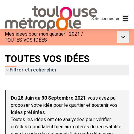
Menu
Se connecter
Mes idées pour mon quartier ! 2021
/
Menu p
TOUTES VOS IDÉES
TOUTES VOS IDÉES
Filtrer et rechercher
Passer la carte
Leaflet
|
©
OpenStreetMap
contributors
L'élément suivant est une carte qui présente les éléments de c
+
Du 28 Juin au 30 Septembre 2021
, vous avez pu
−
proposer votre idée pour le quartier et soutenir vos
idées préférées.
Toutes les idées ont été analysées pour vérifier
qu'elles répondaient bien aux critères de recevabilité
dans le cadre du
règlement
de cette démarche