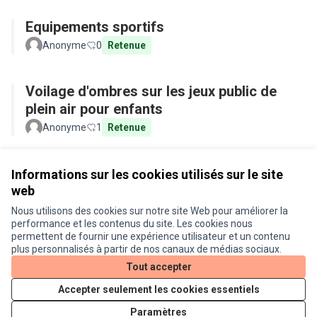
Equipements sportifs
Anonyme
0
Retenue
Voilage d'ombres sur les jeux public de
plein air pour enfants
Anonyme
1
Retenue
Voir toutes les propositions retirées
Informations sur les cookies utilisés sur le site
web
Nous utilisons des cookies sur notre site Web pour améliorer la
Conditions d'utilisation
performance et les contenus du site. Les cookies nous
Paramètres des cookies
permettent de fournir une expérience utilisateur et un contenu
Je participe ! sur X
Je participe ! sur Facebook
Je participe ! sur Instagram
plus personnalisés à partir de nos canaux de médias sociaux.
(Lien externe)
(Lien externe)
(Lien externe)
Tout accepter
Accepter seulement les cookies essentiels
Licence Cre
(Lien extern
Paramètres
(Lien externe)